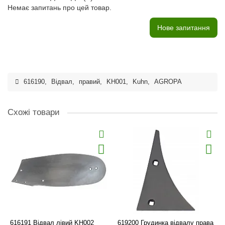
Немає запитань про цей товар.
Нове запитання
616190
,
Відвал
,
правий
,
KH001
,
Kuhn
,
AGROPA
Схожі товари
616191 Відвал лівий KH002
619200 Грудинка відвалу права