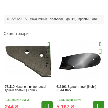
223120
,
S
,
Наконечник
,
польової
,
дошки
,
правий
,
клин
Схожі товари
761110 Наконечник польової
616191 Відвал лівий [Kuhn]
дошки правий ( клин )
AGRI Italy
Залишити відгук
Залишити відгук
244 ₴
5 167 ₴