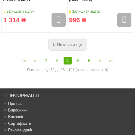
Залишити відгук
Залишити відгук
1 314 ₴
996 ₴
Показати ще
|<
<
2
3
4
5
6
>
>|
Показано від 73 до 96 з 197 (всього сторінок: 9)
ІНФОРМАЦІЯ
Про нас
Виробники
Вакансії
Сертифікати
Рекомендації