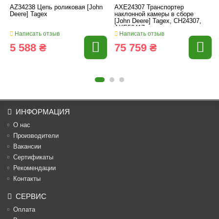
AZ34238 Цепь роликовая [John
AXE24307 Транспортер
Deere] Tagex
наклонной камеры в сборе
[John Deere] Tagex, CH24307,
AXE50417
Написать отзыв
Написать отзыв
5 588 ₴
75 759 ₴
ИНФОРМАЦИЯ
О нас
Производители
Вакансии
Cертификаты
Рекомендации
Контакты
СЕРВИС
Оплата