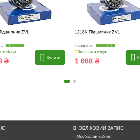
Підшипник ZVL
1218K Підшипник ZVL
ти відгук
Залишити відгук
Купити
К
8 ₴
1 668 ₴
ІС
ОБЛІКОВИЙ ЗАПИС
а
Особистий кабінет