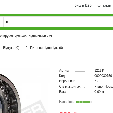
Вхід в B2B
Контакти
ентруючі кулькові підшипники ZVL
Відгуки (0)
Питання-відповідь
(0)
Артикул:
1211 K
Код:
0000030756
Виробники
ZVL
Є в магазинах:
Рівне, Черк
Вага:
0.69 кг