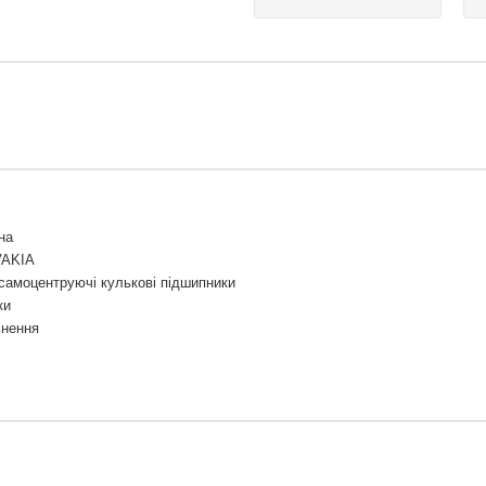
на
VAKIA
самоцентруючі кулькові підшипники
ки
ьнення