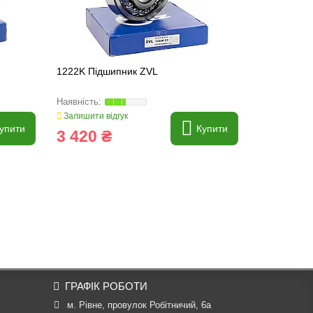
1222K Підшипник ZVL
1305 Підши
Залишити відгук
Залишити ві
упити
Купити
3 420 ₴
253 ₴
ГРАФІК РОБОТИ
м. Рівне, провулок Робітничий, 6а