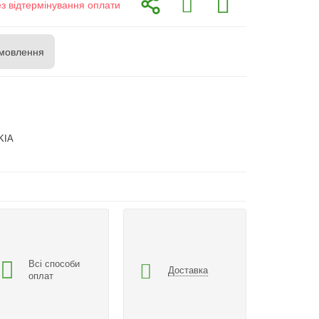
ез відтермінування оплати
мовлення
KIA
Всі способи
Доставка
оплат