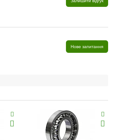
Залишити відгук
Нове запитання