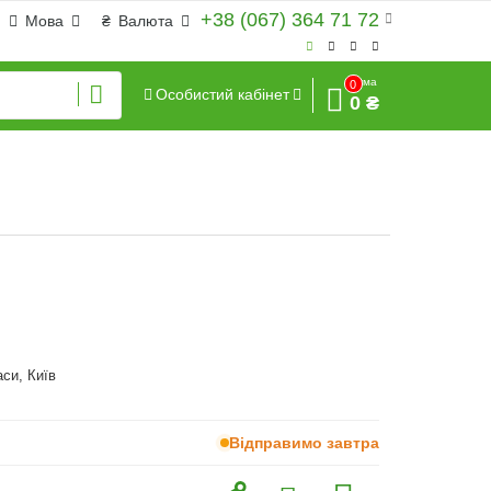
+38 (067) 364 71 72
Мова
₴
Валюта
Сума
0
Особистий кабінет
0 ₴
аси, Київ
Відправимо завтра