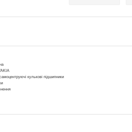
на
VAKIA
самоцентруючі кулькові підшипники
ки
ьнення