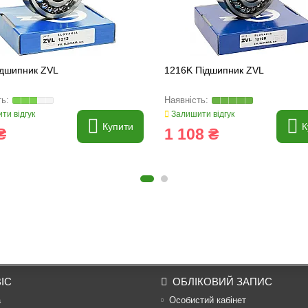
ідшипник ZVL
1216K Підшипник ZVL
ти відгук
Залишити відгук
Купити
К
₴
1 108 ₴
ІС
ОБЛІКОВИЙ ЗАПИС
а
Особистий кабінет