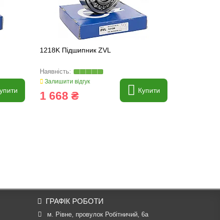
1218K Підшипник ZVL
1222K Підш
Залишити відгук
Залишити ві
упити
Купити
1 668 ₴
3 420 
ГРАФІК РОБОТИ
м. Рівне, провулок Робітничий, 6а