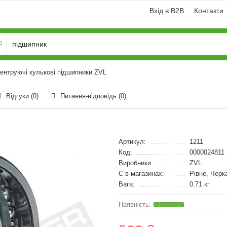
Вхід в B2B
Контакти
ентруючі кулькові підшипники ZVL
Відгуки (0)
Питання-відповідь
(0)
Артикул:
1211
Код:
0000024811
Виробники
ZVL
Є в магазинах:
Рівне, Черк
Вага:
0.71 кг