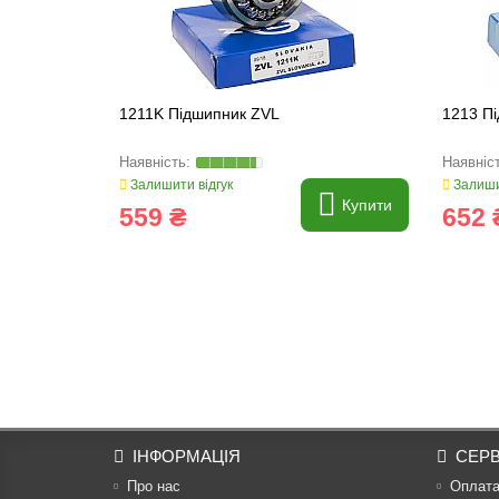
1211K Підшипник ZVL
1213 П
Залишити відгук
Залиши
Купити
559 ₴
652 
ІНФОРМАЦІЯ
СЕРВ
Про нас
Оплат