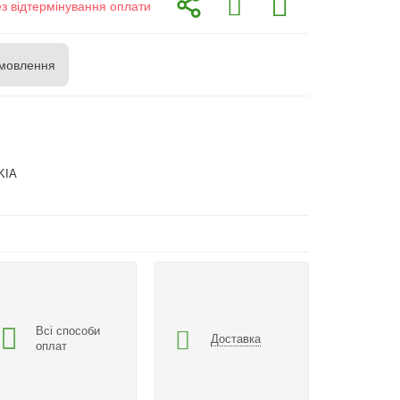
ез відтермінування оплати
мовлення
KIA
Всі способи
Доставка
оплат