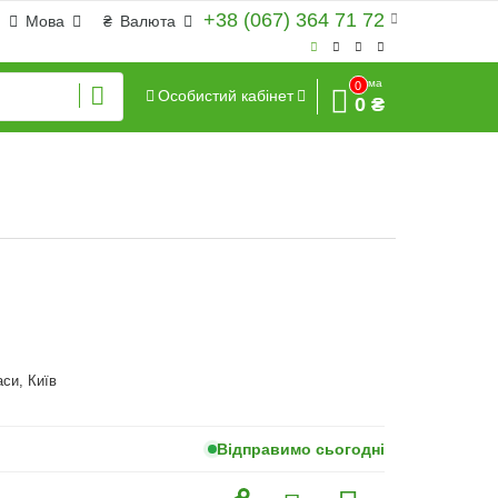
+38 (067) 364 71 72
Мова
₴
Валюта
Сума
0
Особистий кабінет
0 ₴
аси, Київ
Відправимо сьогодні