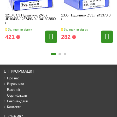
1210K C3 Підшипник ZVL /
1306 Підшипник ZVL / 243373.0
JD10436 / 237496.0 / D41603800
/
/
Залишити відгук
Залишити відгук
421 ₴
282 ₴
ІНФОРМАЦІЯ
Про нас
Виробники
Вакансії
Сертифікати
Рекомендації
Контакти
СЕРВІС