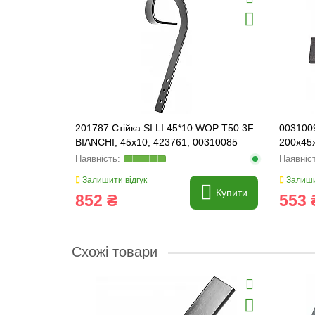
201787 Стійка SI LI 45*10 WOP T50 3F
003100
BIANCHI, 45x10, 423761, 00310085
200x45x
Залишити відгук
Залиши
Купити
852 ₴
553 
Схожі товари