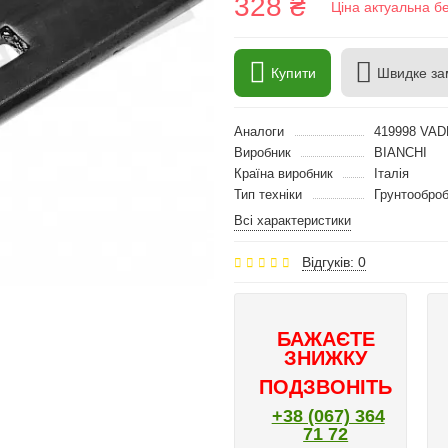
328 ₴
Ціна актуальна б
Купити
Швидке за
Аналоги
419998 VA
Виробник
BIANCHI
Країна виробник
Італія
Тип техніки
Грунтооброб
Всі характеристики
Відгуків: 0
БАЖАЄТЕ
ЗНИЖКУ
ПОДЗВОНІТЬ
+38 (067) 364
71 72