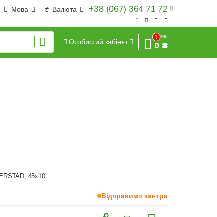
+38 (067) 364 71 72
Мова
₴
Валюта
Сума
0
Особистий кабінет
0 ₴
ERSTAD, 45x10
Відправимо завтра