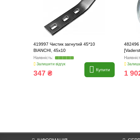
419997 Чистик загнутий 45*10
482496
BIANCHI, 45x10
[Vader
481460,
Залишити відгук
Залиши
Купити
347 ₴
1 90