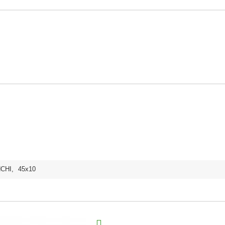
NCHI
,
45x10