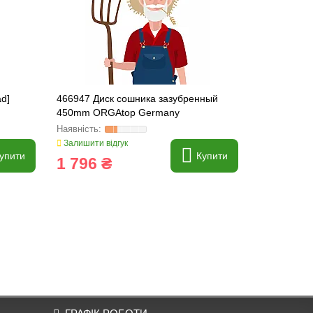
ad]
466947 Диск сошника зазубренный
420832 Ступ
450mm ORGAtop Germany
підшипнико
HEAVY-PAR
Залишити відгук
Залишити ві
упити
Купити
1 796 ₴
1 815 