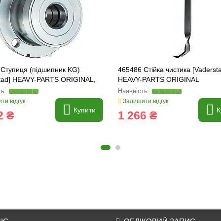
 Ступиця (підшипник KG)
465486 Стійка чистика [Vaderst
stad] HEAVY-PARTS ORIGINAL,
HEAVY-PARTS ORIGINAL
 440488, 470974
ти відгук
Залишити відгук
Купити
К
2 ₴
1 266 ₴