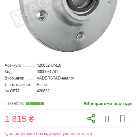
Артикул:
420832.UM10
Код:
0000061741
Виробники
VADERSTAD-аналог
Є в магазинах:
Рівне
№ OEM:
420832
Відправимо сьогодні
1 815 ₴
Ціна актуальна без відтермінування оплати