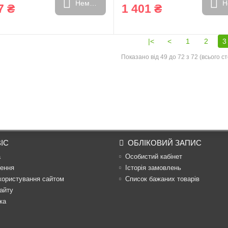
Немає в наявності
Н
7 ₴
1 401 ₴
|<
<
1
2
3
Показано від 49 до 72 з 72 (всього ст
ІС
ОБЛІКОВИЙ ЗАПИС
а
Особистий кабінет
ення
Історія замовлень
користування сайтом
Список бажаних товарів
айту
ка