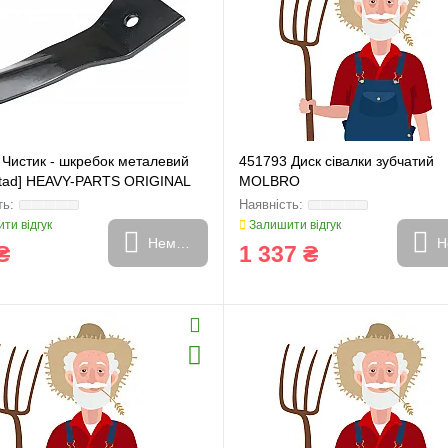
 Чистик - шкребок металевий
451793 Диск сівалки зубчатий
stad] HEAVY-PARTS ORIGINAL
MOLBRO
ти відгук
Залишити відгук
Немає в наявності
Н
₴
1 337 ₴