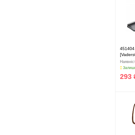
451404
[Vader
Залиши
293 