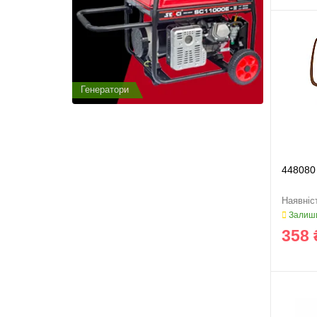
Генератори
Генератор
448080 
Залиши
358 