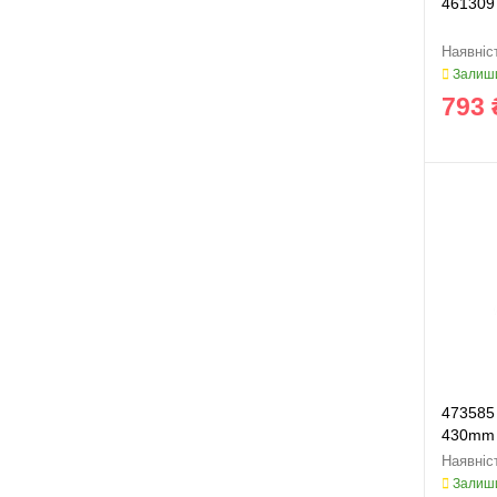
461309
Залиши
793 
473585
430mm
Залиши