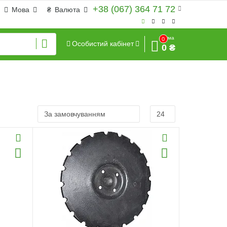
+38 (067) 364 71 72
Мова
₴
Валюта
Сума
0
Особистий кабінет
0 ₴