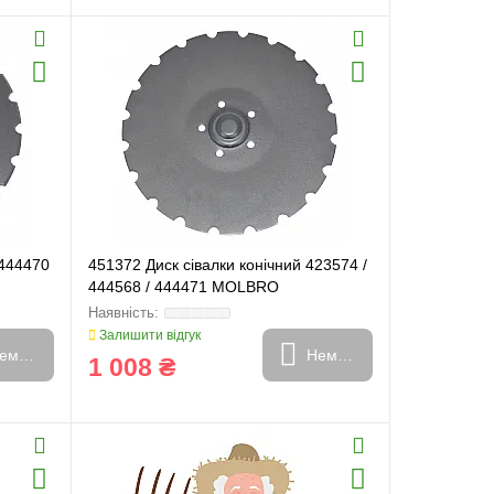
 444470
451372 Диск сівалки конічний 423574 /
444568 / 444471 MOLBRO
Залишити відгук
емає в наявності
Немає в наявності
1 008 ₴