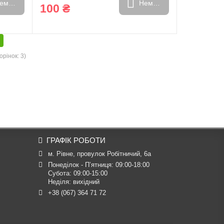
емає в наявності
Немає в наявності
100 ₴
орінок: 3)
ГРАФІК РОБОТИ
м. Рівне, провулок Робітничий, 6а
Понеділок - П’ятниця: 09:00-18:00

Субота: 09:00-15:00

Неділя: вихідний
+38 (067) 364 71 72