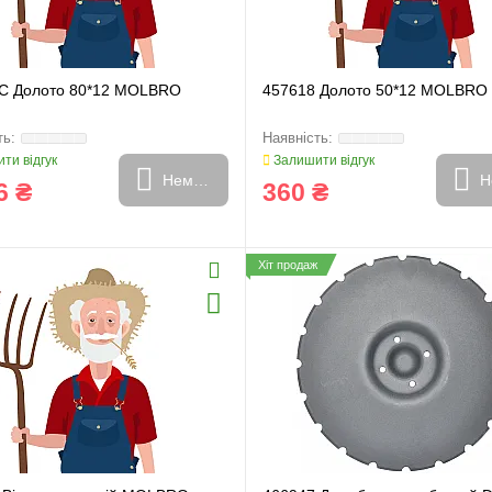
C Долото 80*12 MOLBRO
457618 Долото 50*12 MOLBRO
ти відгук
Залишити відгук
Немає в наявності
Н
6 ₴
360 ₴
Хіт продаж