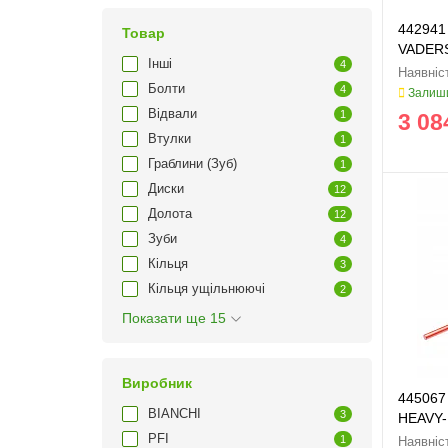
442941
Товар
VADER
Інші
4
Болти
4
Залиши
Відвали
1
3 08
Втулки
1
Граблини (Зуб)
1
Диски
12
Долота
12
Зуби
4
Кільця
3
Кільця ущільнюючі
2
Показати ще 15
Виробник
445067
BIANCHI
3
HEAVY-
PFI
1