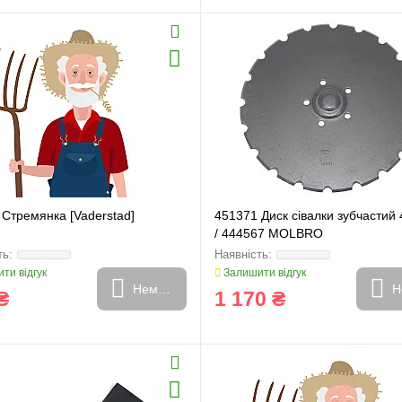
и
Генератори
Стремянка [Vaderstad]
451371 Диск сівалки зубчастий
/ 444567 MOLBRO
ти відгук
Залишити відгук
Немає в наявності
Н
₴
1 170 ₴