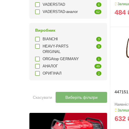
Залиши
VADERSTAD
6
484 
VADERSTAD-аналог
62
Виробник
BIANCHI
3
HEAVY-PARTS
9
ORIGINAL
ORGAtop GERMANY
1
АНАЛОГ
49
ОРИГІНАЛ
2
447151
Скасувати
Виберіть фільтри
Залиши
632 