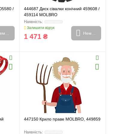
05580 /
444687 Диск сівалки конічний 459608 /
459114 MOLBRO
Залишити відгук
емає в наявності
Немає в наявності
1 471 ₴
ий
447150 Крило праве MOLBRO, 449859