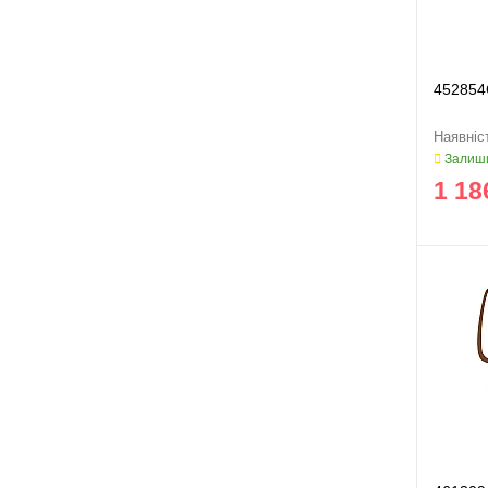
452854
Залиши
1 18