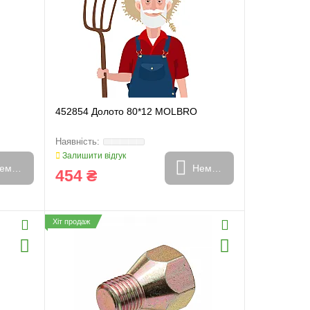
452854 Долото 80*12 MOLBRO
Залишити відгук
емає в наявності
Немає в наявності
454 ₴
Хіт продаж