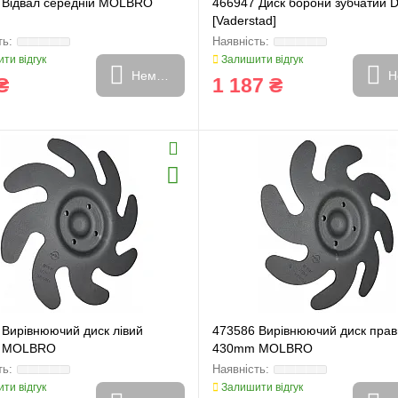
 Відвал середній MOLBRO
466947 Диск борони зубчатий 
[Vaderstad]
ти відгук
Залишити відгук
Немає в наявності
Н
₴
1 187 ₴
 Вирівнюючий диск лівий
473586 Вирівнюючий диск пра
 MOLBRO
430mm MOLBRO
ти відгук
Залишити відгук