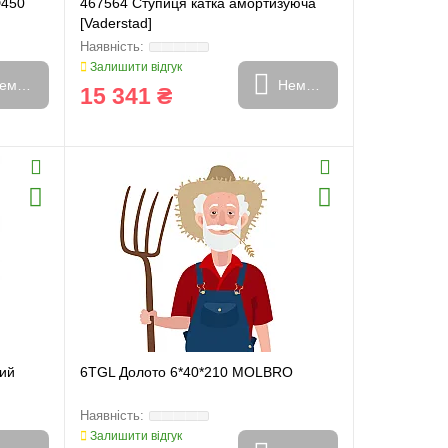
D450
467564 Ступиця катка амортизуюча
[Vaderstad]
Залишити відгук
емає в наявності
Немає в наявності
15 341 ₴
вий
6TGL Долото 6*40*210 MOLBRO
Залишити відгук