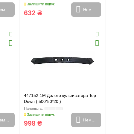
Залишити відгук
емає в наявності
Немає в наявності
632 ₴
447152-1M Долото культиватора Top
Down ( 500*50*20 )
Залишити відгук
емає в наявності
Немає в наявності
998 ₴