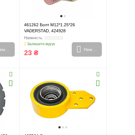
461262 Болт M12*1.25*26
VADERSTAD, 424928
Залишити відгук
емає в наявності
Немає в наявності
23 ₴