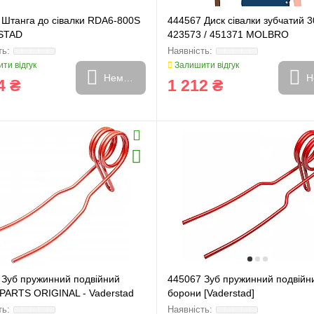
 Штанга до сівалки RDA6-800S
444567 Диск сівалки зубчатий 3
STAD
423573 / 451371 MOLBRO
ти відгук
Залишити відгук
Немає в наявності
Н
4 ₴
1 212 ₴
 Зуб пружинний подвійний
445067 Зуб пружинний подвійн
PARTS ORIGINAL - Vaderstad
борони [Vaderstad]