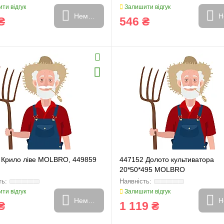
ти відгук
Залишити відгук
Немає в наявності
Н
₴
546 ₴
 Крило ліве MOLBRO, 449859
447152 Долото культиватора
20*50*495 MOLBRO
ти відгук
Залишити відгук
Немає в наявності
Н
₴
1 119 ₴