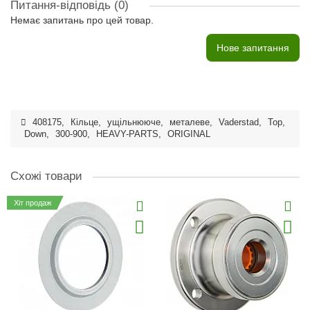
Питання-відповідь
(0)
Немає запитань про цей товар.
Нове запитання
408175
,
Кільце
,
ущільнююче
,
металеве
,
Vaderstad
,
Top
,
Down
,
300-900
,
HEAVY-PARTS
,
ORIGINAL
Схожі товари
Хіт продаж