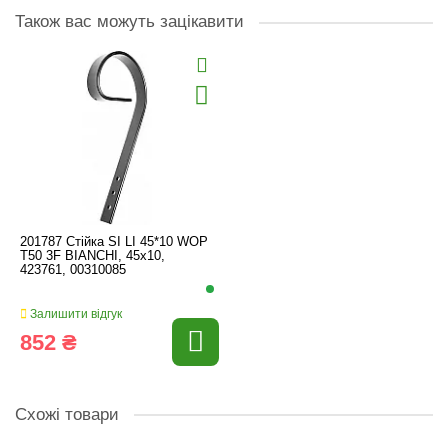
Також вас можуть зацікавити
201787 Стійка SI LI 45*10 WOP
T50 3F BIANCHI, 45x10,
423761, 00310085
Залишити відгук
852 ₴
Схожі товари