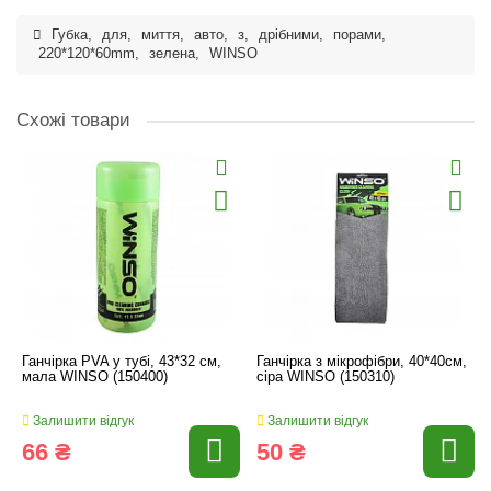
Губка
,
для
,
миття
,
авто
,
з
,
дрібними
,
порами
,
220*120*60mm
,
зелена
,
WINSO
Схожі товари
Ганчірка PVA у тубі, 43*32 см,
Ганчірка з мікрофібри, 40*40см,
мала WINSO (150400)
сіра WINSO (150310)
Залишити відгук
Залишити відгук
66 ₴
50 ₴