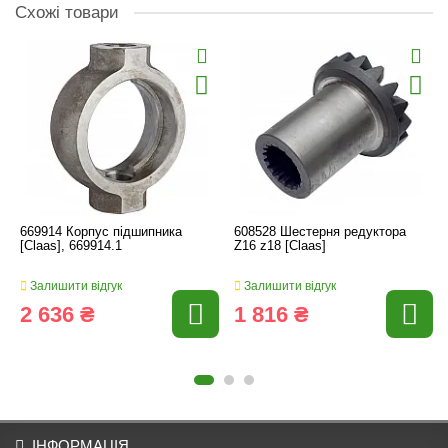
Схожі товари
669914 Корпус підшипника
608528 Шестерня редуктора
[Claas], 669914.1
Z16 z18 [Claas]
Залишити відгук
Залишити відгук
2 636 ₴
1 816 ₴
ІНФОРМАЦІЯ