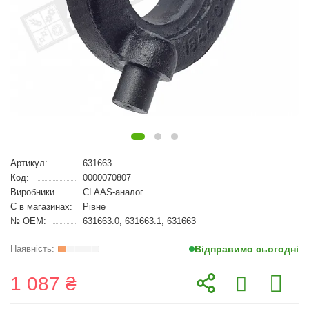
Артикул:
631663
Код:
0000070807
Виробники
CLAAS-аналог
Є в магазинах:
Рівне
№ OEM:
631663.0, 631663.1, 631663
Відправимо сьогодні
1 087 ₴