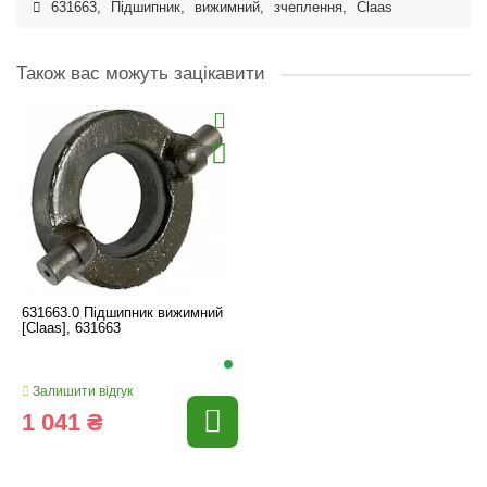
631663
,
Підшипник
,
вижимний
,
зчеплення
,
Claas
Також вас можуть зацікавити
631663.0 Підшипник вижимний
[Claas], 631663
Залишити відгук
1 041 ₴