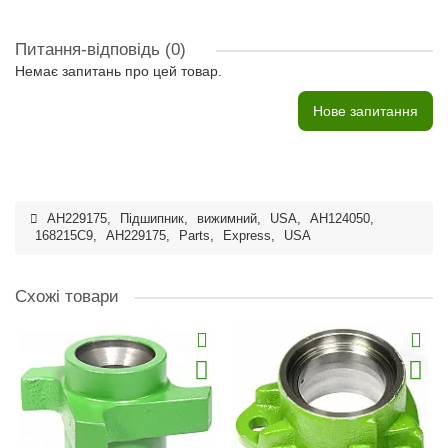
Питання-відповідь
(0)
Немає запитань про цей товар.
Нове запитання
AH229175
,
Підшипник
,
вижимний
,
USA
,
AH124050
,
168215C9
,
AH229175
,
Parts
,
Express
,
USA
Схожі товари