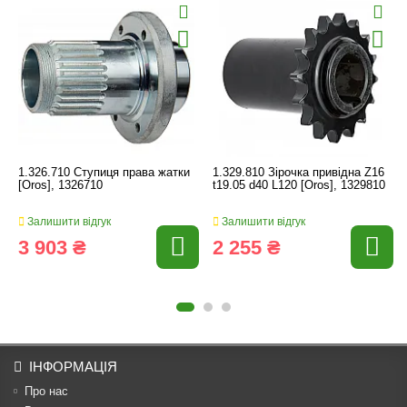
1.326.710 Ступиця права жатки
1.329.810 Зірочка привідна Z16
[Oros], 1326710
t19.05 d40 L120 [Oros], 1329810
Залишити відгук
Залишити відгук
3 903 ₴
2 255 ₴
ІНФОРМАЦІЯ
Про нас