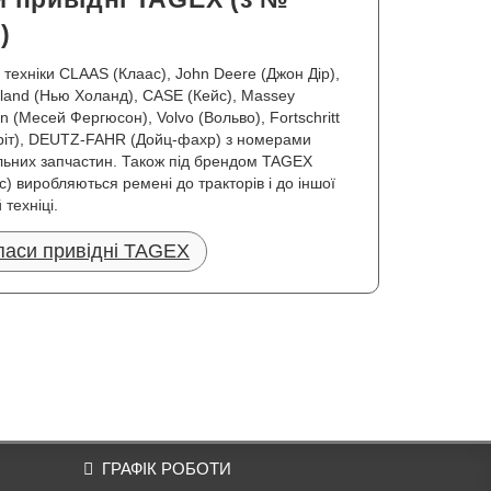
)
 техніки CLAAS (Клаас), John Deere (Джон Дір),
land (Нью Холанд), CASE (Кейс), Massey
n (Месей Фергюсон), Volvo (Вольво), Fortschritt
іт), DEUTZ-FAHR (Дойц-фахр) з номерами
льних запчастин. Також під брендом TAGEX
с) виробляються ремені до тракторів і до іншої
техніці.
 паси привідні TAGEX
ГРАФІК РОБОТИ