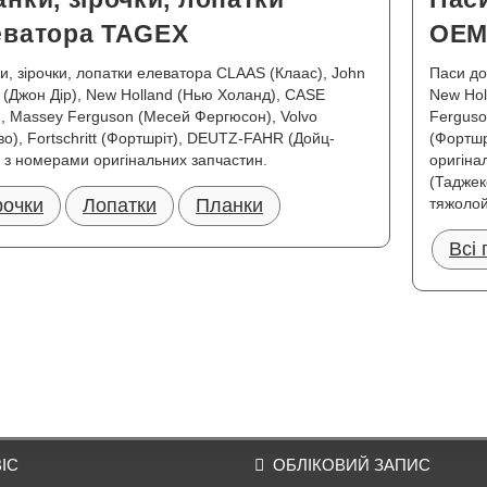
еватора TAGEX
OEM
и, зірочки, лопатки елеватора CLAAS (Клаас), John
Паси до
 (Джон Дір), New Holland (Нью Холанд), CASE
New Hol
), Massey Ferguson (Месей Фергюсон), Volvo
Ferguso
во), Fortschritt (Фортшріт), DEUTZ-FAHR (Дойц-
(Фортшр
 з номерами оригінальних запчастин.
оригіна
(Таджек
рочки
Лопатки
Планки
тяжолой 
Всі
ІС
ОБЛІКОВИЙ ЗАПИС