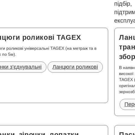
підбір
підтр
експлуа
нцюги роликові TAGEX
Лан
тра
ги роликові універсальні TAGEX (на метраж та в
х по 5м).
збо
нки з’єднувальні
Ланцюги роликові
В наявн
високої
TAGEX (
оригіна
зернозб
Пер
нки, зірочки, лопатки
Паси