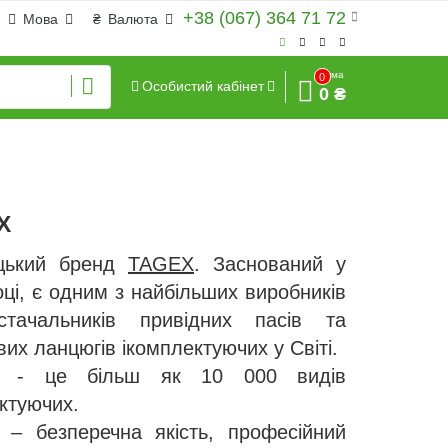
+38 (067) 364 71 72
Мова
₴
Валюта
Сума
0
Особистий кабінет
0 ₴
X
цький бренд
TAGEX
. Заснований у
оці, є одним з найбільших виробників
стачальників привідних пасів та
их ланцюгів ікомплектуючих у Світі.
 - це більш як 10 000 видів
ктуючих.
– безперечна якість, професійний