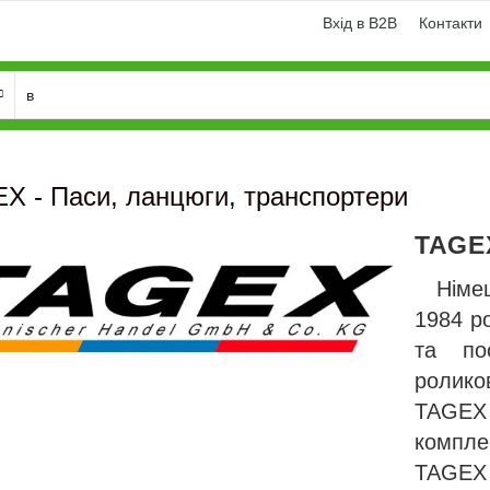
Вхід в B2B
Контакти
X - Паси, ланцюги, транспортери
TAGE
Німе
1984 р
та по
роликов
и
Генератори
TAGEX
компле
TAGEX 