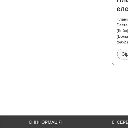
ел
Планк
Deere
(Кейс
(Воль
фахр)
Зі
ІНФОРМАЦІЯ
СЕРВ