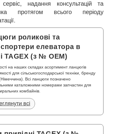
, сервіс, надання консультацій та
имка протягом всього періоду
тації.
цюги роликові та
нспортери елеватора в
рі TAGEX (з № OEM)
ості на наших складах асортимент ланцюгів
 якості для сільськогосподарської техніки, бренду
Німеччина). Всі ланцюги позначено
льними каталожними номерами запчастин для
иральних комбайнів.
еглянути всі
 привідні TAGEX (з №