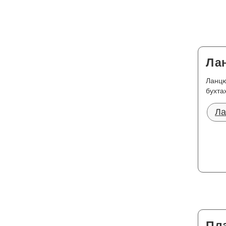
Ла
Ланцю
бухта
Ла
Пла