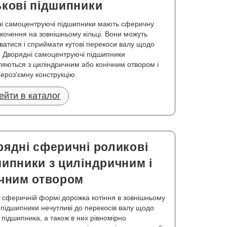
ькові підшипники
і самоцентруючі підшипники мають сферичну
 кочення на зовнішньому кільці. Вони можуть
ватися і сприймати кутові перекоси валу щодо
. Дворядні самоцентруючі підшипники
ляються з циліндричним або конічним отвором і
ероз'ємну конструкцію.
ейти в каталог
рядні сферичні роликові
ипники з циліндричним і
ічним отвором
 сферичній формі дорожка котіння в зовнішньому
ці підшипники нечутливі до перекосів валу щодо
 підшипника, а також в них рівномірно