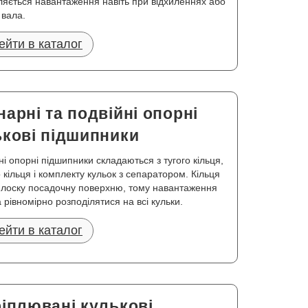
ляється навантаження навіть при відхиленнях або
 вала.
ейти в каталог
арні та подвійні опорні
ькові підшипники
і опорні підшипники складаються з тугого кільця,
о кільця і комплекту кульок з сепаратором. Кільця
лоску посадочну поверхню, тому навантаження
 рівномірно розподілятися на всі кульки.
ейти в каталог
іплювані кулькові