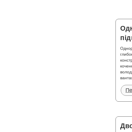
Одн
пі
Однор
глибок
констр
кочен
волод
ванта
Пе
Дво