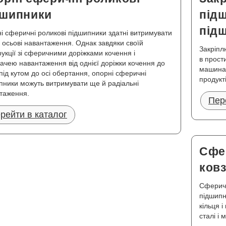
дшипники
підш
під
і сферичні роликові підшипники здатні витримувати
і осьові навантаження. Однак завдяки своїй
Закріпл
рукції зі сферичними доріжками кочення і
в прост
ачею навантаження від однієї доріжки кочення до
машинах
 під кутом до осі обертання, опорні сферичні
продукті
пники можуть витримувати ще й радіальні
таження.
Пер
рейти в каталог
Сфе
ков
Сферичн
підшипн
кільця 
сталі і