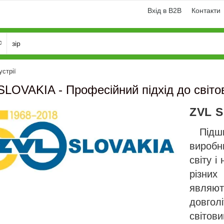
Вхід в B2B
Контакти
устрії
SLOVAKIA - Професійний підхід до світово
ZVL 
Під
виробн
світу 
різни
и
Генератори
являю
довго
світов