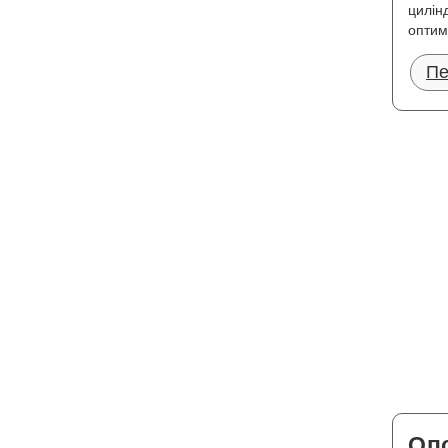
цилін
оптим
Пе
Опо