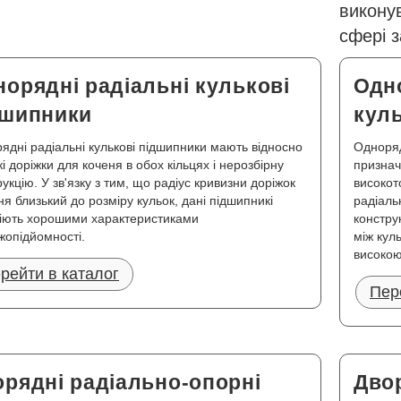
викону
сфері 
орядні радіальні кулькові
Одн
дшипники
кул
ядні радіальні кулькові підшипники мають відносно
Одноряд
і доріжки для коченя в обох кільцях і нерозбірну
признач
укцію. У зв'язку з тим, що радіус кривизни доріжок
високот
ня близький до розміру кульок, дані підшипникі
радіаль
іють хорошими характеристиками
констру
жопідйомності.
між кул
високою
рейти в каталог
Пер
рядні радіально-опорні
Дво