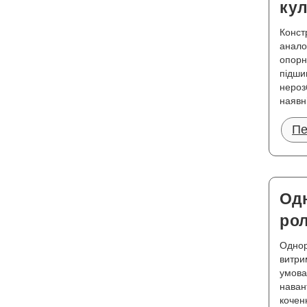
ку
Конст
анало
опорн
підши
нероз
наявн
Пе
Од
ро
Однор
витри
умова
наван
кочен