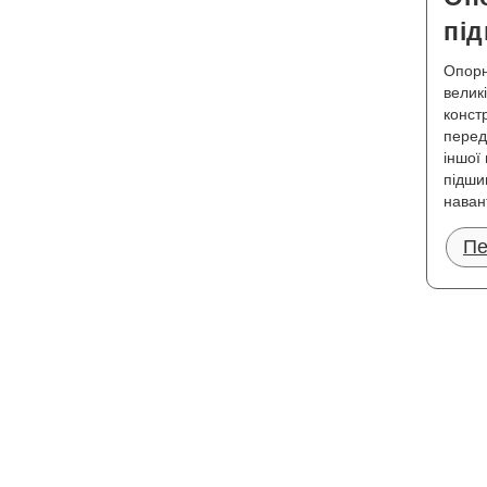
пі
Опорн
велик
конст
перед
іншої
підши
наван
Пе