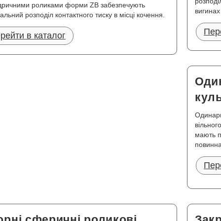
розподі
дричними роликами форми ZB забезпечують
вигинах
альний розподіл контактного тиску в місці кочення.
Пер
рейти в каталог
Один
кул
Одинарн
вільног
мають п
повинна
Пер
рні сферичні роликові
Закр