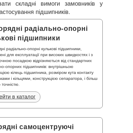
вати складні вимоги замовників у
застосування підшипників.
орядні радіально-опорні
ькові підшипники
ні радіально-опорні кулькові підшипники,
ені для експлуатації при високих швидкостях і з
очною посадкою відрізняються від стандартних
но-опорних підшипників: внутрішньою
кцією кілець підшипника, розміром кута контакту
ьками і кільцями, конструкцією сепаратора, і більш
 точністю.
ейти в каталог
рядні самоцентруючі