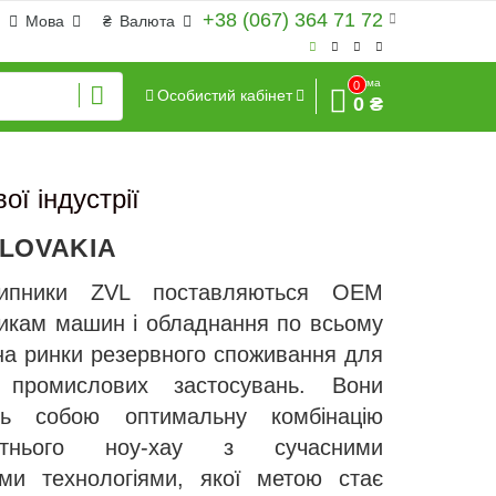
+38 (067) 364 71 72
Мова
₴
Валюта
Сума
0
Особистий кабінет
0 ₴
ї індустрії
SLOVAKIA
шипники ZVL поставляються ОЕМ
икам машин і обладнання по всьому
і на ринки резервного споживання для
х промислових застосувань. Вони
ть собою оптимальну комбінацію
літнього ноу-хау з сучасними
ими технологіями, якої метою стає