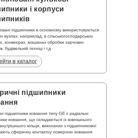
ипники і корпуси
шипників
ювані підшипники в основному використовуються
их вузлах, наприклад, в сільськогосподарських
, конвеєрах, машинах обробки харчових
в, будівельній техніці і т.д
ейти в каталог
ричні підшипники
зання
і підшипники ковзання типу GE є радіальні
ики ковзання, що складаються із зовнішнього
і внутрішнього кільця, виконаних з підшипникової
 мають сферичну контактну поверхню ковзання.