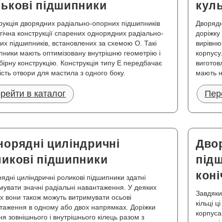
лькові підшипники
кул
рукція дворядних радіально-опорних підшипників
Дворядн
гічна конструкції спарених однорядних радіально-
доріжку
их підшипників, встановлених за схемою О. Такі
вирівню
пники мають оптимізовану внутрішню геометрію і
корпусу
бірну конструкцію. Конструкція типу Е передбачає
виготов
ість отвори для мастила з одного боку.
мають н
рейти в каталог
Пер
норядні циліндричні
Дво
ликові підшипники
підш
кон
ядні циліндричні роликові підшипники здатні
мувати значні радіальні навантаження. У деяких
Завдяки
х вони також можуть витримувати осьові
кільці 
таження в одному або двох напрямках. Доріжки
корпуса
ня зовнішнього і внутрішнього кілець разом з