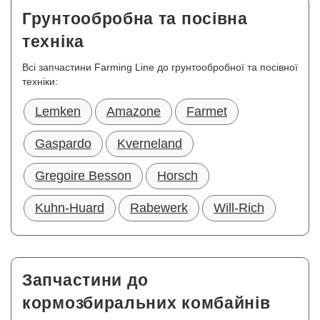
Грунтообробна та посівна
техніка
Всі запчастини Farming Line до грунтообробної та посівної
техніки:
Lemken
Amazone
Farmet
Gaspardo
Kverneland
Gregoire Besson
Horsch
Kuhn-Huard
Rabewerk
Will-Rich
Запчастини до
кормозбиральних комбайнів