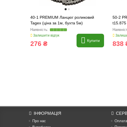
40-1 PREMIUM Ланцюг роликовий
50-2 P
Tagex (ціна за 1м, бухта 5м)
t15.875
Залишити відгук
Залиши
Купити
276 ₴
838 
ІНФОРМАЦІЯ
СЕРВ
Про нас
Оплат