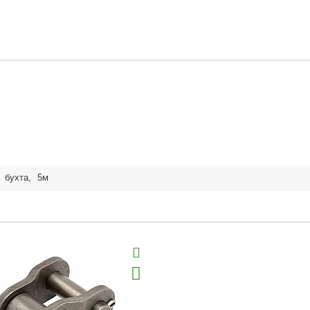
,
бухта
,
5м