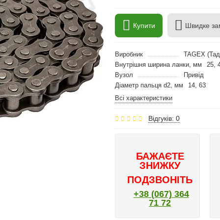
Купити
Швидке за
Виробник
TAGEX (Тад
Внутрішня ширина ланки, мм
25, 
Вузол
Привід
Діаметр пальця d2, мм
14, 63
Всі характеристики
Відгуків: 0
БАЖАЄТЕ
ЗНИЖКУ
ПОДЗВОНІТЬ
+38 (067) 364
71 72