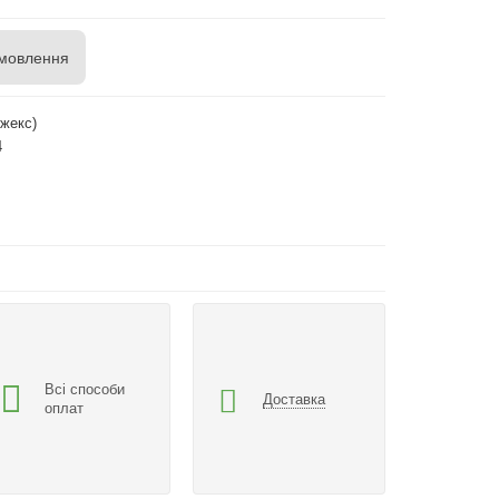
мовлення
жекс)
4
Всі способи
Доставка
оплат