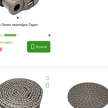
l Ланка перехідна Tagex
ти відгук
Купити
₴