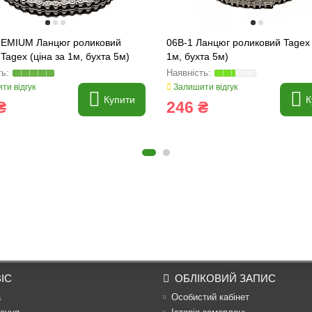
REMIUM Ланцюг роликовий
06B-1 Ланцюг роликовий Tagex 
 Tagex (ціна за 1м, бухта 5м)
1м, бухта 5м)
ти відгук
Залишити відгук
Купити
К
₴
246 ₴
ІС
ОБЛІКОВИЙ ЗАПИС
а
Особистий кабінет