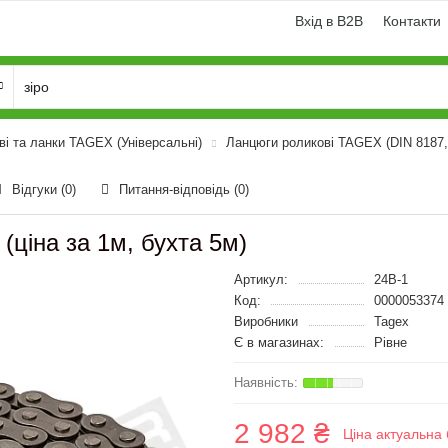
Вхід в B2B
Контакти
і та ланки TAGEX (Універсальні)
Ланцюги роликові TAGEX (DIN 8187,
Відгуки (0)
Питання-відповідь
(0)
(ціна за 1м, бухта 5м)
Артикул:
24B-1
Код:
0000053374
Виробники
Tagex
Є в магазинах:
Рівне
2 982 ₴
Ціна актуальна 