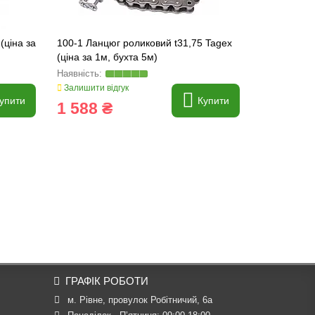
(ціна за
100-1 Ланцюг роликовий t31,75 Tagex
80-2 Ланцюг
(ціна за 1м, бухта 5м)
1м, бухта -
Залишити відгук
Залишити ві
упити
Купити
1 588 ₴
1 795 
ГРАФІК РОБОТИ
м. Рівне, провулок Робітничий, 6а