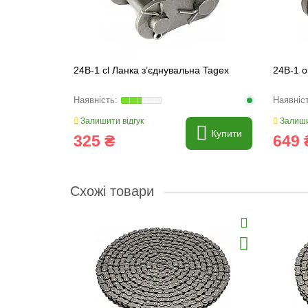
24B-1 cl Ланка з’єднувальна Tagex
24B-1 o
Залишити відгук
Залиши
Купити
325 ₴
649 
Схожі товари