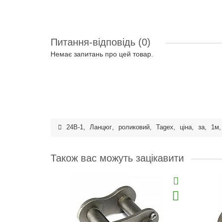
Питання-відповідь
(0)
Немає запитань про цей товар.
24B-1
,
Ланцюг
,
роликовий
,
Tagex
,
ціна
,
за
,
1м
Також вас можуть зацікавити