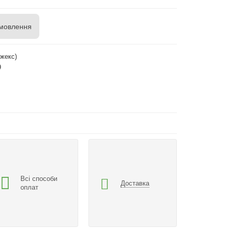
мовлення
жекс)
9
Всі способи
Доставка
оплат