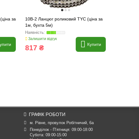
(ціна за
10B-2 Ланцюг роликовий TYC (ціна за
60H-2 Ланц
1м, бухта 5м)
)Tagex (цін
Залишити відгук
Залишити ві
упити
Купити
817 ₴
1 250 
ГРАФІК РОБОТИ
м. Рівне, провулок Робітничий, 6а
Понеділок - П’ятниця: 09:00-18:00

Субота: 09:00-15:00
