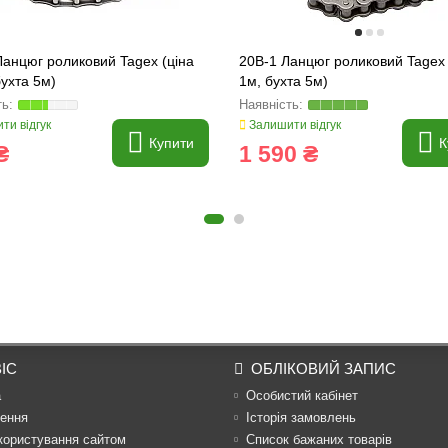
анцюг роликовий Tagex (ціна
20B-1 Ланцюг роликовий Tagex 
бухта 5м)
1м, бухта 5м)
ти відгук
Залишити відгук
Купити
К
₴
1 590 ₴
ІС
ОБЛІКОВИЙ ЗАПИС
а
Особистий кабінет
ення
Історія замовлень
користування сайтом
Список бажаних товарів