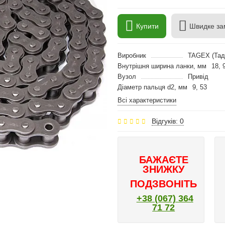
Купити
Швидке за
Виробник
TAGEX (Тад
Внутрішня ширина ланки, мм
18, 
Вузол
Привід
Діаметр пальця d2, мм
9, 53
Всі характеристики
Відгуків: 0
БАЖАЄТЕ
ЗНИЖКУ
ПОДЗВОНІТЬ
+38 (067) 364
71 72