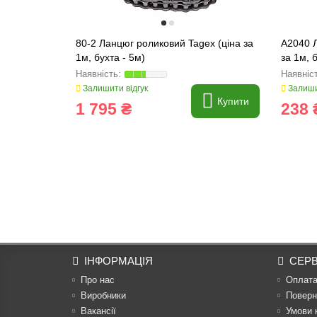
80-2 Ланцюг роликовий Tagex (ціна за
A2040 Л
1м, бухта - 5м)
за 1м, 
Залишити відгук
Залиши
Купити
1 795 ₴
238 
ІНФОРМАЦІЯ
СЕРВ
Про нас
Оплат
Виробники
Поверн
Вакансії
Умови 