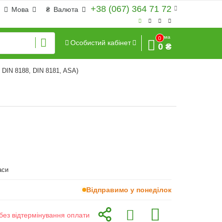
+38 (067) 364 71 72
Мова
₴
Валюта
Сума
0
Особистий кабінет
0 ₴
 DIN 8188, DIN 8181, ASA)
аси
Відправимо у понеділок
без відтермінування оплати