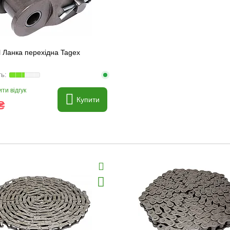
l Ланка перехідна Tagex
ти відгук
Купити
₴