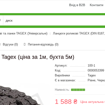
Вхід в B2B
Контакти
і та ланки TAGEX (Універсальні)
Ланцюги роликові TAGEX (DIN 8187,
Відгуки (0)
Питання-відповідь
(0)
Tagex (ціна за 1м, бухта 5м)
Артикул:
100-1
Код:
0000053399
Виробники
Tagex
Є в магазинах:
Рівне, Черк
1 588 ₴
Ціна актуальна 