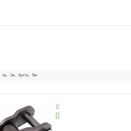
,
за
,
1м
,
бухта
,
5м