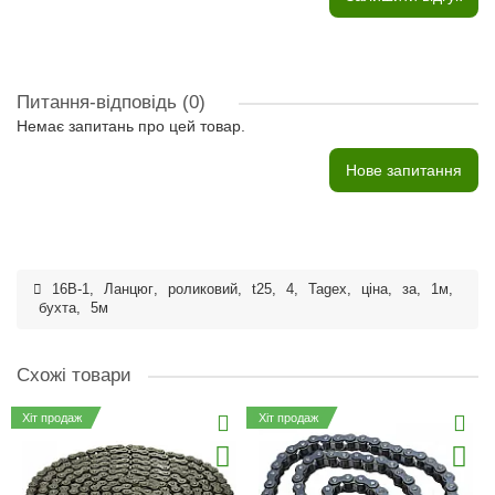
Питання-відповідь
(0)
Немає запитань про цей товар.
Нове запитання
16B-1
,
Ланцюг
,
роликовий
,
t25
,
4
,
Tagex
,
ціна
,
за
,
1м
,
бухта
,
5м
Схожі товари
Хіт продаж
Хіт продаж