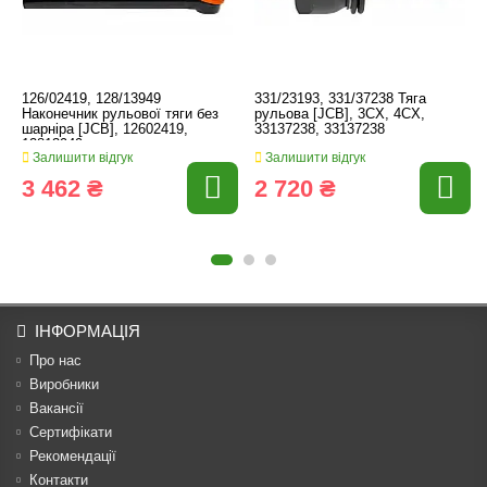
126/02419, 128/13949
331/23193, 331/37238 Тяга
Наконечник рульової тяги без
рульова [JCB], 3CX, 4CX,
шарніра [JCB], 12602419,
33137238, 33137238
12813949
Залишити відгук
Залишити відгук
3 462 ₴
2 720 ₴
ІНФОРМАЦІЯ
Про нас
Виробники
Вакансії
Сертифікати
Рекомендації
Контакти