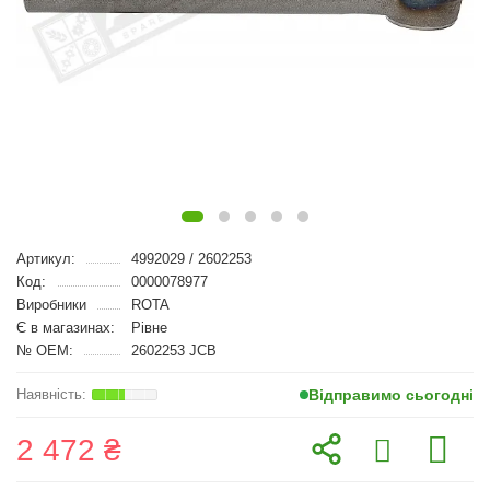
Артикул:
4992029 / 2602253
Код:
0000078977
Виробники
ROTA
Є в магазинах:
Рівне
№ OEM:
2602253 JCB
Відправимо сьогодні
2 472 ₴