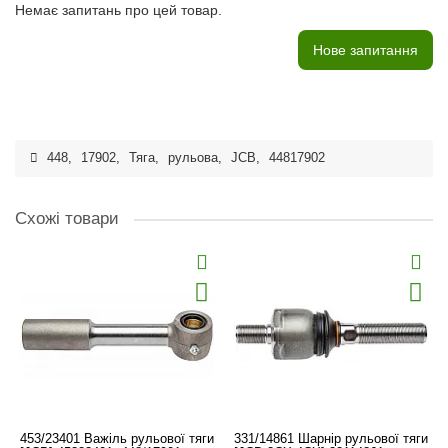
Немає запитань про цей товар.
Нове запитання
448
,
17902
,
Тяга
,
рульова
,
JCB
,
44817902
Схожі товари
453/23401 Важіль рульової тяги
331/14861 Шарнір рульової тяги