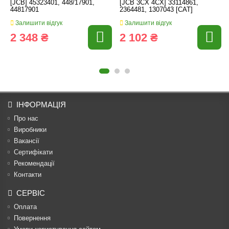
[JCB] 45323401, 448/17901,
[JCB 3CX 4CX] 33114861,
44817901
2364481, 1307043 [CAT]
Залишити відгук
Залишити відгук
2 348 ₴
2 102 ₴
ІНФОРМАЦІЯ
Про нас
Виробники
Вакансії
Сертифікати
Рекомендації
Контакти
СЕРВІС
Оплата
Повернення