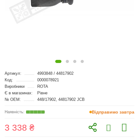
Артикул:
4993848 / 44817902
Код:
0000078921
Виробники
ROTA
Є в магазинах:
Рівне
№ OEM:
448/17902, 44817902 JCB
Відправимо завтра
3 338 ₴