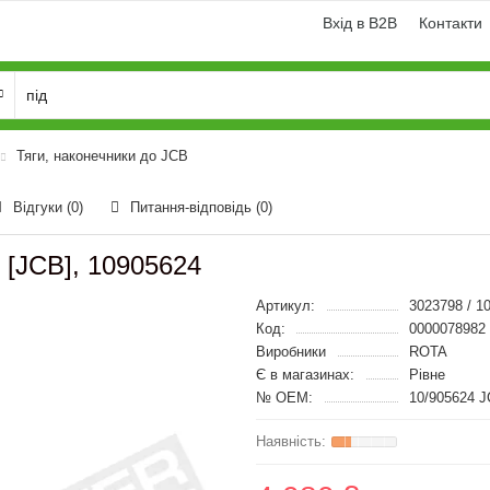
Вхід в B2B
Контакти
Тяги, наконечники до JCB
Відгуки (0)
Питання-відповідь
(0)
 [JCB], 10905624
Артикул:
3023798 / 1
Код:
0000078982
Виробники
ROTA
Є в магазинах:
Рівне
№ OEM:
10/905624 