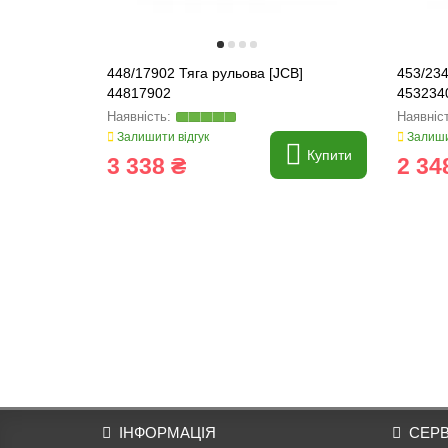
448/17902 Тяга рульова [JCB]
453/234
44817902
453234
Залишити відгук
Залиши
Купити
3 338 ₴
2 34
ІНФОРМАЦІЯ
СЕРВ