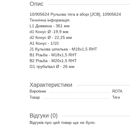
Опис
10/905624 Рульова тяга в зборі [JCB], 10905624
Технічна інформація:
L1 Довжина - 361 мм
d1 Конус Ø -19,9 мм
d2 Конус Ø - 22,25 мм
A1 Конус - 1/10
J1 Кульова шпилька - M18x1,5 RHT
B1 Різьба - M18x1,5 RHT
B2 Різьба - M20x1,5 RHT
G1 труба/вал Ø - 26 мм
Характеристики
Виробник
ROTA
Товар
Тяги
Відгуки (0)
Відгуків про цей товар ще не було.