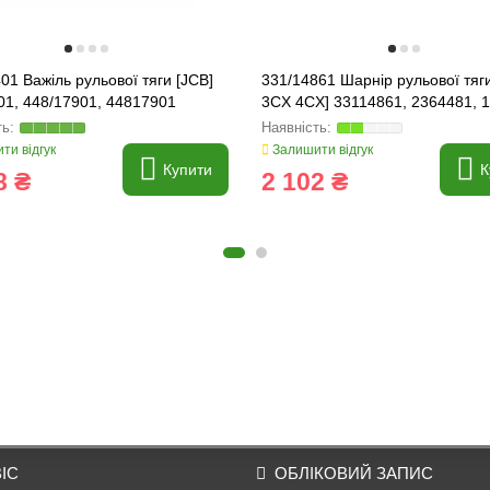
01 Важіль рульової тяги [JCB]
331/14861 Шарнір рульової тяг
01, 448/17901, 44817901
3CX 4CX] 33114861, 2364481, 
[CAT]
ти відгук
Залишити відгук
Купити
К
8 ₴
2 102 ₴
ІС
ОБЛІКОВИЙ ЗАПИС