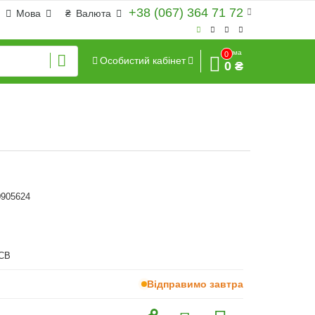
+38 (067) 364 71 72
Мова
₴
Валюта
Сума
0
Особистий кабінет
0 ₴
0905624
JCB
Відправимо завтра