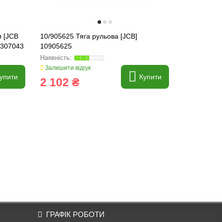
и [JCB
10/905625 Тяга рульова [JCB]
10/905627 
1307043
10905625
[JCB] 1090
Залишити відгук
Залишити ві
упити
Купити
2 102 ₴
2 348 
ГРАФІК РОБОТИ