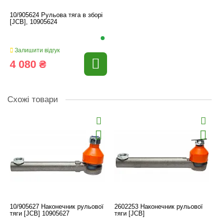
10/905624 Рульова тяга в зборі
[JCB], 10905624
Залишити відгук
4 080 ₴
Схожі товари
10/905627 Наконечник рульової
2602253 Наконечник рульової
тяги [JCB] 10905627
тяги [JCB]