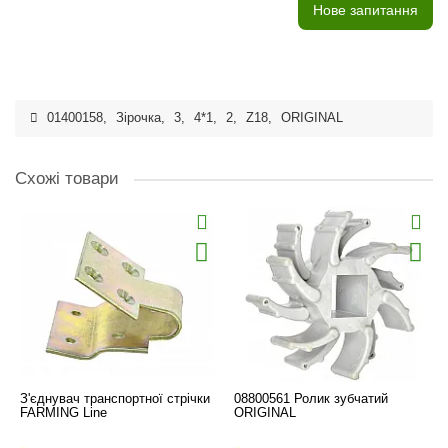
Нове запитання
01400158
,
Зірочка
,
3
,
4*1
,
2
,
Z18
,
ORIGINAL
Схожі товари
З'єднувач транспортної стрічки
08800561 Ролик зубчатий
FARMING Line
ORIGINAL