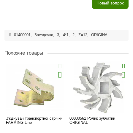
Новый вопрос
01400001
,
Звездочка
,
3
,
4*1
,
2
,
Z=12
,
ORIGINAL
Похожие товары
З'єднувач транспортної стрічки
08800561 Ролик зубчатий
FARMING Line
ORIGINAL