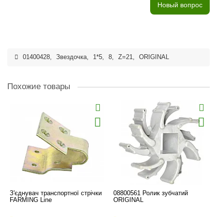
Новый вопрос
01400428
,
Звездочка
,
1*5
,
8
,
Z=21
,
ORIGINAL
Похожие товары
З'єднувач транспортної стрічки
08800561 Ролик зубчатий
FARMING Line
ORIGINAL