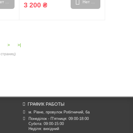
ет в наличии
Нет в наличии
3 200 ₴
>
>|
 страниц)
ГРАФИК РАБОТЫ
м. Рівне, провулок Робітничий, 6а
Понеділок - П’ятниця: 09:00-18:00

Субота: 09:00-15:00

Неділя: вихідний