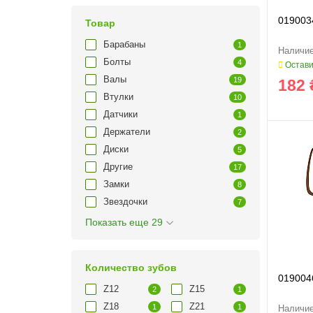
019003
Товар
Барабаны
1
Болты
4
Остави
Валы
19
182 
Втулки
10
Датчики
1
Держатели
2
Диски
5
Другие
17
Замки
8
Звездочки
7
Показать еще 29
Количество зубов
019004
Z12
Z15
2
1
Z18
Z21
1
1