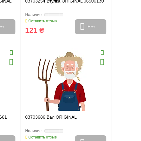
GINAL
03703254 Втулка ORIGINAL 06500130
Оставить отзыв
ет в наличии
Нет в наличии
121 ₴
661
03703686 Вал ORIGINAL
Оставить отзыв