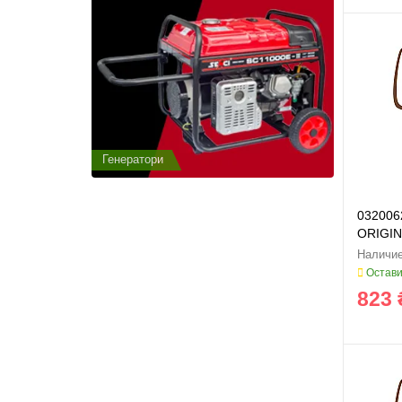
Генератори
Генератор
0320062
ORIGIN
Остави
823 