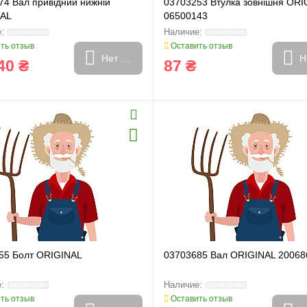
74 Вал привідний нижній
03703253 Втулка зовнішня ORI
NAL
06500143
ть отзыв
Оставить отзыв
Нет в наличии
Н
40 ₴
87 ₴
55 Болт ORIGINAL
03703685 Вал ORIGINAL 20068
ть отзыв
Оставить отзыв