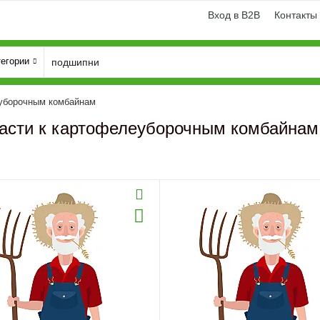
Вход в B2B
Контакты
тегории
еуборочным комбайнам
асти к картофелеуборочным комбайнам