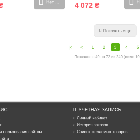
Нет в наличии
Н
₴
4 072 ₴
Показать еще
|<
<
1
2
3
4
5
Показано с 49 по 72 из 240 (всего 10
ВИС
УЧЕТНАЯ ЗАПИСЬ
а
Личный кабинет
т
История заказов
я пользования сайтом
Список желаемых товаров
сайта