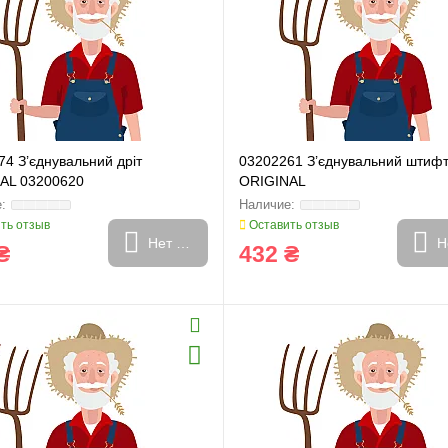
4 З’єднувальний дріт
03202261 З’єднувальний штиф
AL 03200620
ORIGINAL
ть отзыв
Оставить отзыв
Нет в наличии
Н
₴
432 ₴