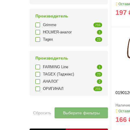
Остави
197 
Производитель
Grimme
216
HOLMER-аналог
1
Tagex
23
Производитель
FARMING Line
1
TAGEX (Таджекс)
23
АНАЛОГ
2
ОРИГИНАЛ
215
019012
Остави
Сбросить
Выберите фильтры
166 