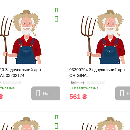
и
Генератори
0 З’єднувальний дріт
03200794 З’єднувальний дріт
AL 03202174
ORIGINAL
ть отзыв
Оставить отзыв
Нет в наличии
Н
₴
561 ₴