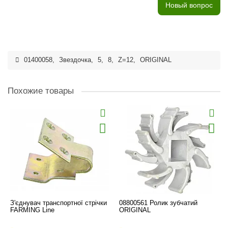
Новый вопрос
01400058
,
Звездочка
,
5
,
8
,
Z=12
,
ORIGINAL
Похожие товары
З'єднувач транспортної стрічки
08800561 Ролик зубчатий
FARMING Line
ORIGINAL