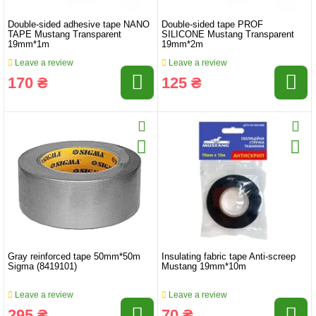
Double-sided adhesive tape NANO
Double-sided tape PROF
TAPE Mustang Transparent
SILICONE Mustang Transparent
19mm*1m
19mm*2m
Leave a review
Leave a review
170 ₴
125 ₴
Gray reinforced tape 50mm*50m
Insulating fabric tape Anti-screep
Sigma (8419101)
Mustang 19mm*10m
Leave a review
Leave a review
295 ₴
70 ₴