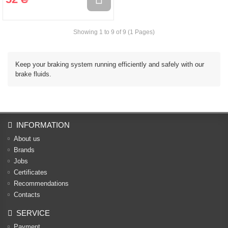
Showing 1 to 9 of 9 (1 Pages)
Keep your braking system running efficiently and safely with our
brake fluids.
INFORMATION
About us
Brands
Jobs
Certificates
Recommendations
Contacts
SERVICE
Payment