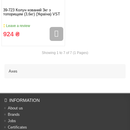
39-723 Колун кований 3кг з
топорищем (3,6кг) (Україна) VST
Leave a review
924 ₴
Showing 1 to 7 of 7 (1 Pages)
Axes
INFORMATION
About us
Brands
Jobs
Certificates