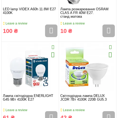
LED lamp VIDEX A60h 11.8W E27
Лампа розжарювання OSRAM
4100K
CLAS A FR 40W E27.
станд.матова
Leave a review
Leave a review
100 ₴
10 ₴
Лампа світодіодна ENERLIGHT
Світлодіодна лампа DELUX
G45 9Вт 4100K E27
JCDR 7Вт 4100K 220B GU5.3
Leave a review
Leave a review
61 ₴
42 ₴