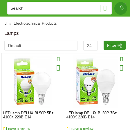
Electrotechnical Products
Lamps
Filter
LED lamp DELUX BL50Р 5Вт
LED lamp DELUX BL50Р 7Вт
4100К 220В Е14
4100К 220В Е14
Leave a review
Leave a review