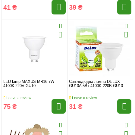
41 ₴
39 ₴
LED lamp MAXUS MR16 7W
Світлодіодна лампа DELUX
4100К 220V GU10
GU10A 5Вт 4100K 220B GU10
Leave a review
Leave a review
75 ₴
31 ₴