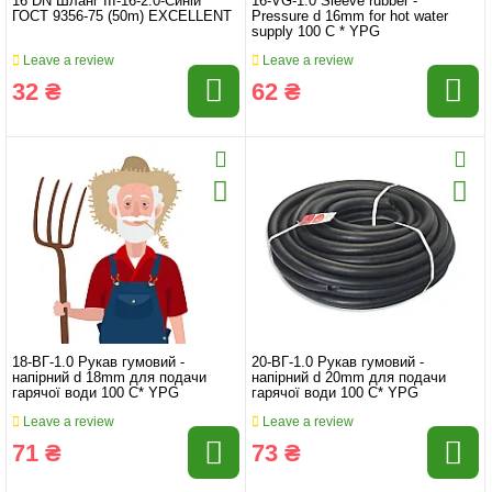
16 DN Шланг III-16-2.0-Синій
16-VG-1.0 Sleeve rubber -
ГОСТ 9356-75 (50m) EXCELLENT
Pressure d 16mm for hot water
supply 100 C * YPG
Leave a review
Leave a review
32 ₴
62 ₴
18-ВГ-1.0 Рукав гумовий -
20-ВГ-1.0 Рукав гумовий -
напірний d 18mm для подачи
напірний d 20mm для подачи
гарячої води 100 С* YPG
гарячої води 100 С* YPG
Leave a review
Leave a review
71 ₴
73 ₴