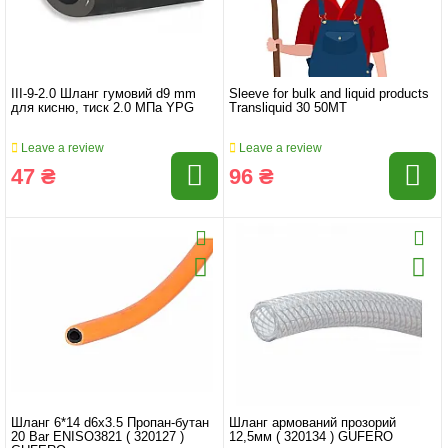
III-9-2.0 Шланг гумовий d9 mm
Sleeve for bulk and liquid products
для кисню, тиск 2.0 МПа YPG
Transliquid 30 50МТ
Leave a review
Leave a review
47 ₴
96 ₴
Шланг 6*14 d6x3.5 Пропан-бутан
Шланг армований прозорий
20 Bar ENISO3821 ( 320127 )
12,5мм ( 320134 ) GUFERO