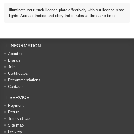
Illuminate your truck license plate effectively with our license plate
lights. Add aesthetics and obey traffic rules at the same time.
INFORMATION
About us
Brands
Jobs
Certificates
Recommendations
Contacts
SERVICE
Payment
Return
Terms of Use
Site map
Delivery