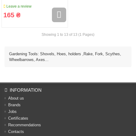
Leave a review
165 ₴
Showing 1 to 13 of 13 (1 Pages)
Gardening Tools: Shovels, Hoes, holders ,Rake, Fork, Scythes,
Wheelbarrows, Axes...
INFORMATION
About us
Brands
Jobs
Certificates
Recommendations
Contacts