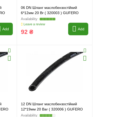
й
06 DN Шланг маслобензостійкий
ERO
6*12мм 20 Br ( 320003 ) GUFERO
Leave a review
Add
Add
92 ₴
й
12 DN Шланг маслобензостійкий
UFERO
12*19мм 20 Bar ( 320006 ) GUFERO