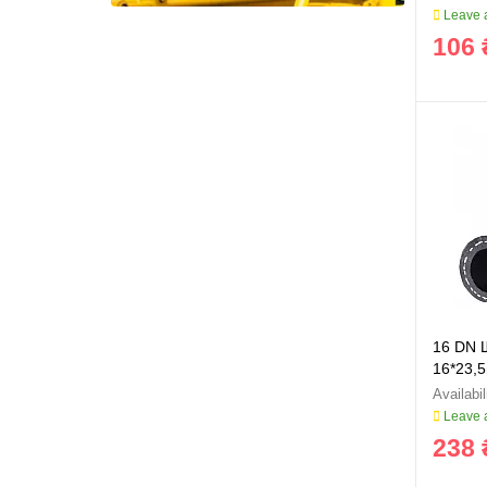
Leave a
106 
16 DN 
16*23,
Leave a
238 