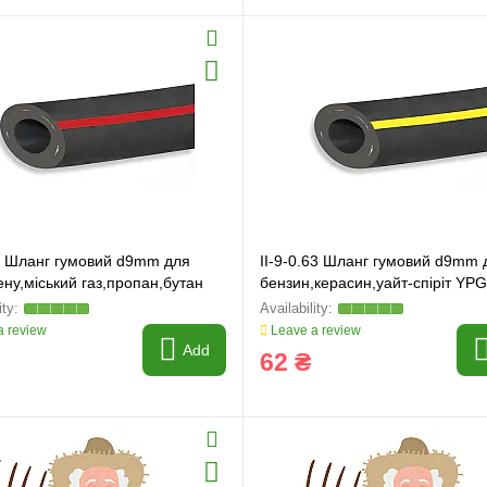
63 Шланг гумовий d9mm для
II-9-0.63 Шланг гумовий d9mm 
ну,міський газ,пропан,бутан
бензин,керасин,уайт-спіріт YPG
 review
Leave a review
Add
62 ₴