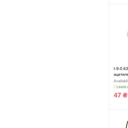
I-9-0.
ацетиле
YPG
Leave a
47 ₴