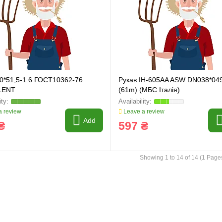
40*51,5-1.6 ГОСТ10362-76
Рукав IH-605AA ASW DN038*04
LENT
(61m) (МБС Італія)
 review
Leave a review
Add
₴
597 ₴
Showing 1 to 14 of 14 (1 Page