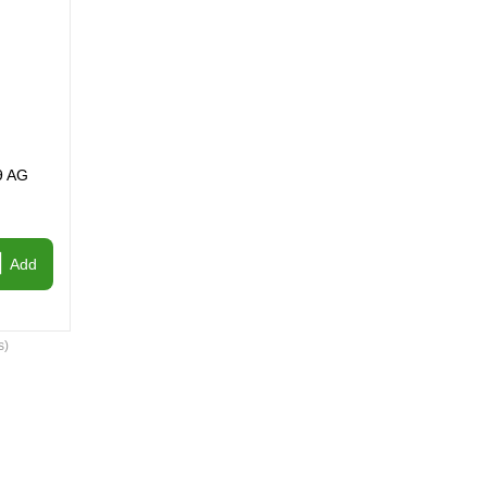
9 AG
Add
s)