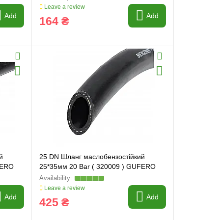
Leave a review
Add
Add
164 ₴
й
25 DN Шланг маслобензостійкий
FERO
25*35мм 20 Bar ( 320009 ) GUFERO
Leave a review
Add
Add
425 ₴