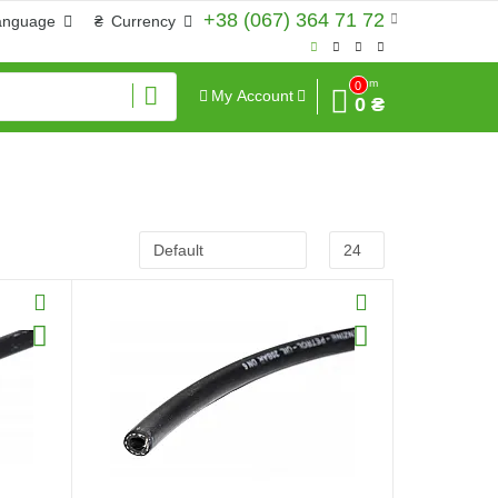
+38 (067) 364 71 72
anguage
₴
Currency
Sum
0
My Account
0 ₴