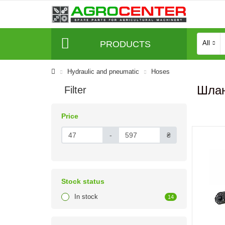
PRODUCTS
All
Hydraulic and pneumatic
Hoses
Шлан
Filter
Price
-
₴
Stock status
In stock
14