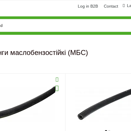
L
Log in B2B
Contact
ги маслобензостійкі (МБС)