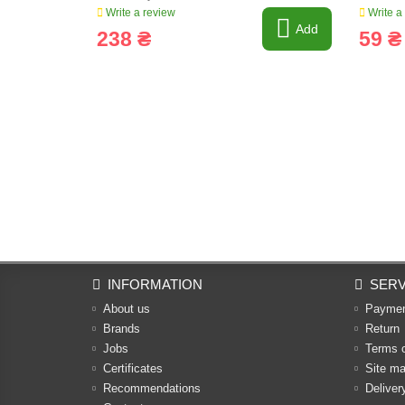
Write a review
Write a
Add
238 ₴
59 ₴
INFORMATION
SERV
About us
Payme
Brands
Return
Jobs
Terms 
Certificates
Site m
Recommendations
Deliver