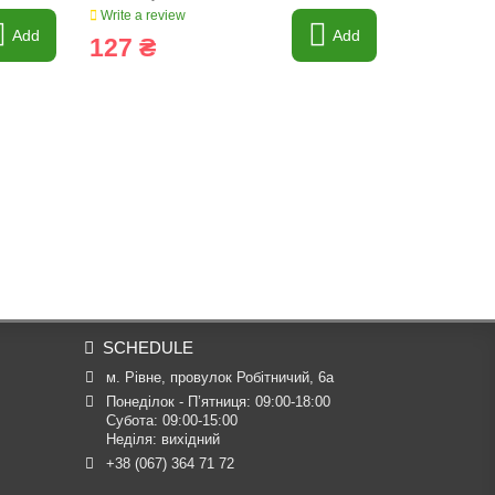
Write a review
Write a revi
Add
Add
127 ₴
425 ₴
SCHEDULE
м. Рівне, провулок Робітничий, 6а
Понеділок - П’ятниця: 09:00-18:00

Субота: 09:00-15:00

Неділя: вихідний
+38 (067) 364 71 72