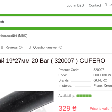
L
Log in B2B
Contact
бензостійкі (МБС)
Reviews (0)
Question-answer
(0)
ий 19*27мм 20 Bar ( 320007 ) GUFERO
Product Code:
320007
Code:
0000009179
Brands
GUFERO
In stores:
Рівне, Хме
329 ₴
Price is vali