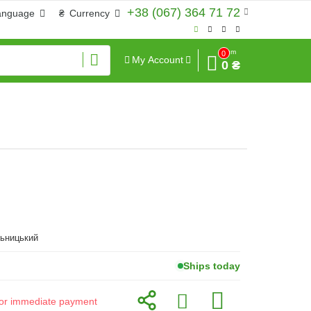
+38 (067) 364 71 72
anguage
₴
Currency
Sum
0
My Account
0 ₴
льницький
Ships today
d for immediate payment