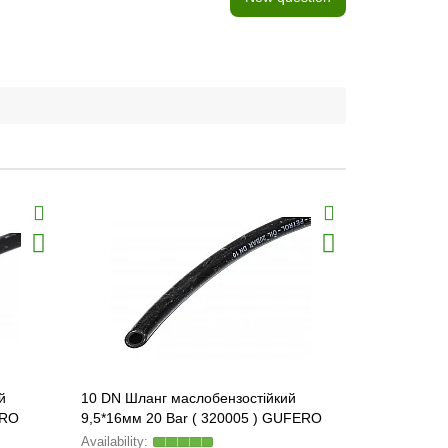
й
10 DN Шланг маслобензостійкий
25 DN Шлан
ERO
9,5*16мм 20 Bar ( 320005 ) GUFERO
25*35мм 20