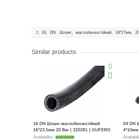
19
,
DN
,
Шланг
,
маслобензостійкий
,
19*27мм
,
2
Similar products
16 DN Шланг маслобензостійкий
04 DN 
16*23,5мм 20 Bar ( 320281 ) GUFERO
4*10мм