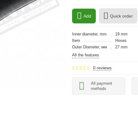
Add
Quick order
Inner diameter, mm
19 mm
Item
Hoses
Outer Diameter, мм
27 mm
All the features
0 reviews
All payment
methods