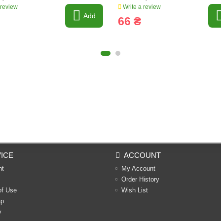
 review
Write a review
Add
66 ₴
ICE
ACCOUNT
nt
My Account
Order History
of Use
Wish List
ap
y