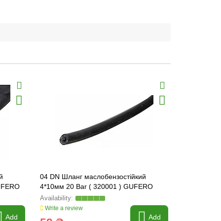
й
04 DN Шланг маслобензостійкий
05 DN Шлан
GUFERO
4*10мм 20 Bar ( 320001 ) GUFERO
5*11мм 20 
Write a review
Write a revi
Add
Add