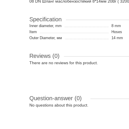
08 DN Шланг маслобензостійкий 8*14мм 20Br ( 32
Specification
Inner diameter, mm
8 mm
Item
Hoses
Outer Diameter, мм
14 mm
Reviews (0)
There are no reviews for this product.
Question-answer
(0)
No questions about this product.