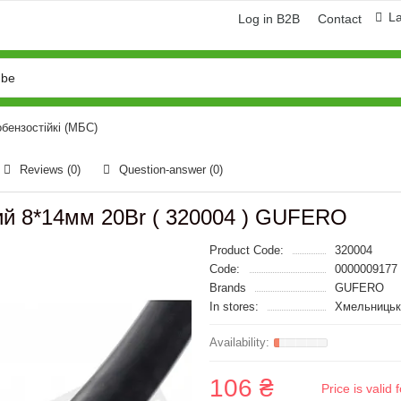
L
Log in B2B
Contact
бензостійкі (МБС)
Reviews (0)
Question-answer
(0)
ий 8*14мм 20Br ( 320004 ) GUFERO
Product Code:
320004
Code:
0000009177
Brands
GUFERO
In stores:
Хмельницьк
106 ₴
Price is vali