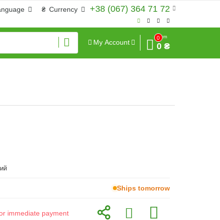
+38 (067) 364 71 72
anguage
₴
Currency
Sum
0
My Account
0 ₴
ий
Ships tomorrow
d for immediate payment