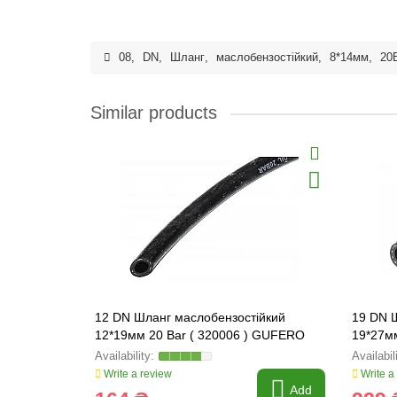
08
,
DN
,
Шланг
,
маслобензостійкий
,
8*14мм
,
20
Similar products
12 DN Шланг маслобензостійкий
19 DN 
12*19мм 20 Bar ( 320006 ) GUFERO
19*27м
Write a review
Write a
Add