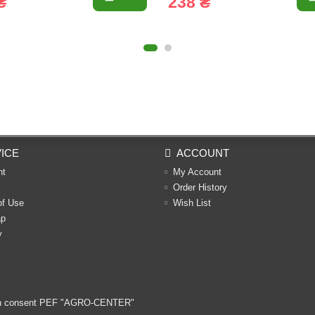
₴
238 ₴
ICE
ACCOUNT
nt
My Account
Order History
of Use
Wish List
ap
y
ritten consent PEF "AGRO-CENTER"