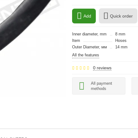
Add
Quick order
Inner diameter, mm
8 mm
Item
Hoses
Outer Diameter, мм
14 mm
All the features
0 reviews
All payment
methods