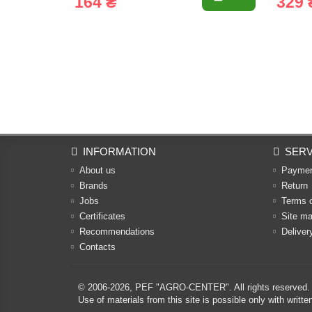
164 ₴
329 
INFORMATION
SERV
About us
Payme
Brands
Return
Jobs
Terms 
Certificates
Site m
Recommendations
Deliver
Contacts
© 2006-2026,
PEF "AGRO-CENTER"
. All rights reserved.
Use of materials from this site is possible only with w