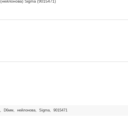
(нейлонова) Sigma (9015471)
,
D6мм
,
нейлонова
,
Sigma
,
9015471