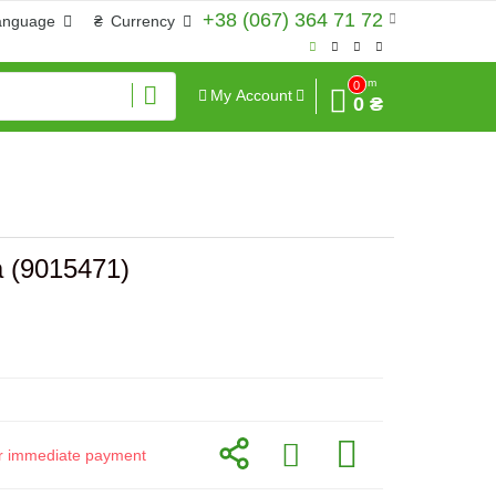
+38 (067) 364 71 72
anguage
₴
Currency
Sum
0
My Account
0 ₴
 (9015471)
for immediate payment