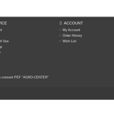
ICE
ACCOUNT
nt
My Account
Order History
of Use
Wish List
ap
y
ritten consent PEF "AGRO-CENTER"