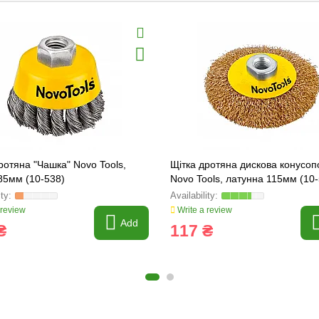
ротяна "Чашка" Novo Tools,
Щітка дротяна дискова конусоп
85мм (10-538)
Novo Tools, латунна 115мм (10
 review
Write a review
Add
₴
117 ₴