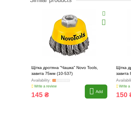
Similar products
Щітка дротяна "Чашка" Novo Tools,
Щітка д
завита 75мм (10-537)
завита 
Write a review
Write a
Add
145 ₴
150 