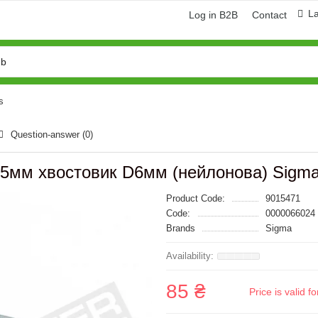
L
Log in B2B
Contact
s
Question-answer
(0)
5мм хвостовик D6мм (нейлонова) Sigma
Product Code:
9015471
Code:
0000066024
Brands
Sigma
85 ₴
Price is valid 