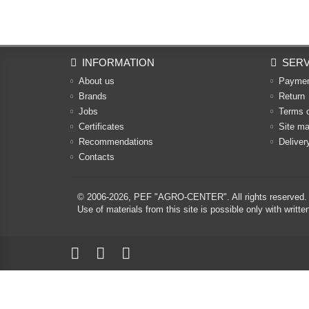
INFORMATION
SERV
About us
Payme
Brands
Return
Jobs
Terms 
Certificates
Site m
Recommendations
Deliver
Contacts
© 2006-2026,
PEF "AGRO-CENTER"
. All rights reserved.
Use of materials from this site is possible only with w