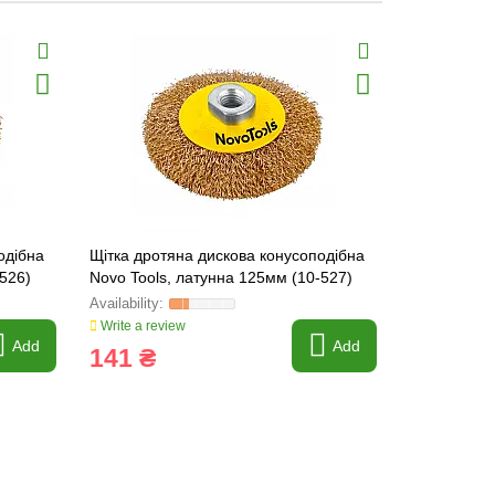
одібна
Щітка дротяна дискова конусоподібна
Sanding blo
-526)
Novo Tools, латунна 125мм (10-527)
D125mm with
Write a review
Write a revi
Add
Add
141 ₴
136 ₴