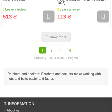
1028)
Leave a review
Leave a review
513 ₴
113 ₴
Show more
1
2
>
>|
Showing 1 to 24 of 35 (2 Pages)
Ratchets and sockets: Ratchets and sockets make working with
nuts and bolts easier and faster.
INFORMATION
About us