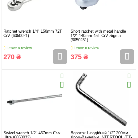
Ratchet wrench 1/4" 150mm 72T
Short ratchet with metal handle
CrV (6050021)
1/2" 140mm 45T CrV Sigma
(6050231)
Leave a review
Leave a review
270 ₴
375 ₴
Swivel wrench 1/2" 467mm Cr-v
Вороток L-подібний 1/2" 200мм
Ultra (6050032)
Хром-Ванадіум INTERTOOL (ET-