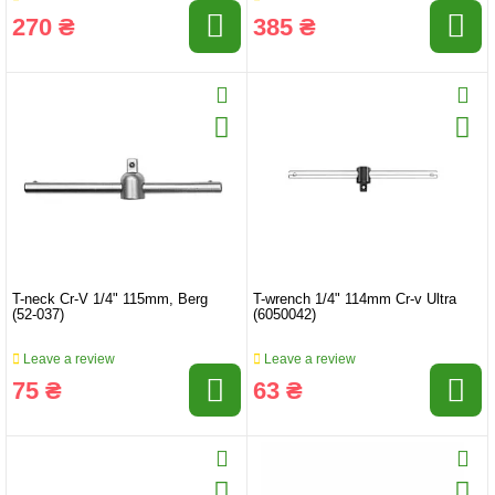
270 ₴
385 ₴
T-neck Cr-V 1/4" 115mm, Berg
T-wrench 1/4" 114mm Cr-v Ultra
(52-037)
(6050042)
Leave a review
Leave a review
75 ₴
63 ₴