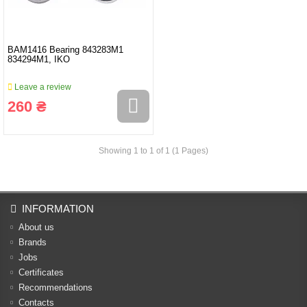
BAM1416 Bearing 843283M1
834294M1, IKO
Leave a review
260 ₴
Showing 1 to 1 of 1 (1 Pages)
INFORMATION
About us
Brands
Jobs
Certificates
Recommendations
Contacts