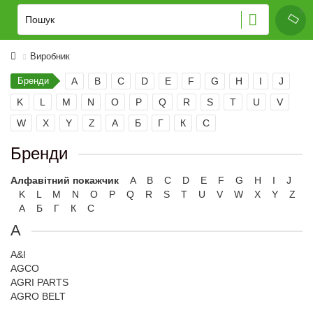
Виробник
Бренди
A
B
C
D
E
F
G
H
I
J
K
L
M
N
O
P
Q
R
S
T
U
V
W
X
Y
Z
А
Б
Г
К
С
Бренди
Алфавітний покажчик
A
B
C
D
E
F
G
H
I
J
K
L
M
N
O
P
Q
R
S
T
U
V
W
X
Y
Z
А
Б
Г
К
С
A
A&I
AGCO
AGRI PARTS
AGRO BELT