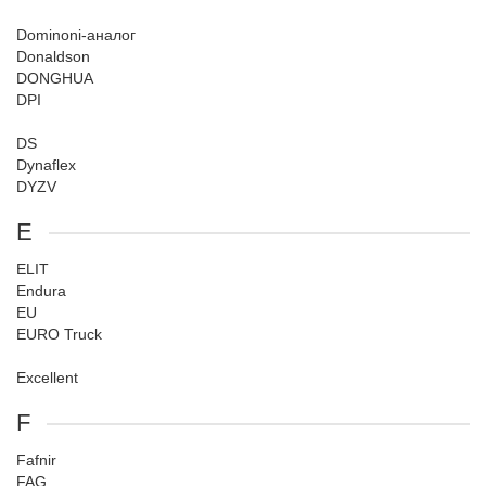
Dominoni-аналог
Donaldson
DONGHUA
DPI
DS
Dynaflex
DYZV
E
ELIT
Endura
EU
EURO Truck
Excellent
F
Fafnir
FAG