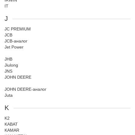
IRWIN
IT
J
JC PREMIUM
JCB
JCB-аналог
Jet Power
JHB
Jiulong
JNS
JOHN DEERE
JOHN DEERE-аналог
Juta
K
K2
KABAT
KAMAR