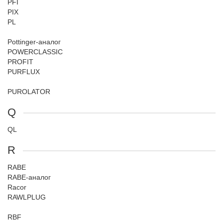
PFI
PIX
PL
Pottinger-аналог
POWERCLASSIC
PROFIT
PURFLUX
PUROLATOR
Q
QL
R
RABE
RABE-аналог
Racor
RAWLPLUG
RBF