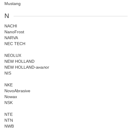
Mustang
N
NACHI
NanoFrost
NARVA
NEC TECH
NEOLUX
NEW HOLLAND
NEW HOLLAND-аналог
NIS
NKE
NovoAbrasive
Nowax
NSK
NTE
NTN
NWB