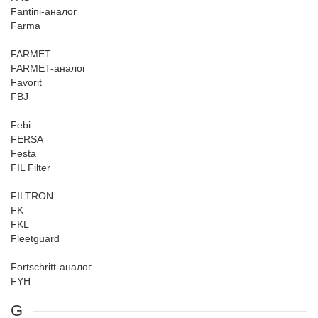
Fantini-аналог
Farma
FARMET
FARMET-аналог
Favorit
FBJ
Febi
FERSA
Festa
FIL Filter
FILTRON
FK
FKL
Fleetguard
Fortschritt-аналог
FYH
G