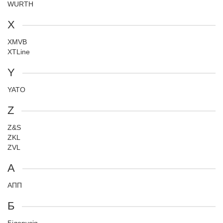
WURTH
X
XMVB
XTLine
Y
YATO
Z
Z&S
ZKL
ZVL
А
АПП
Б