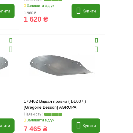
Залишити відгук
упити
Купити
1 960 ₴
1 620 ₴
173402 Відвал правий ( BE007 )
[Gregoire Besson] AGROPA
Залишити відгук
упити
Купити
7 465 ₴