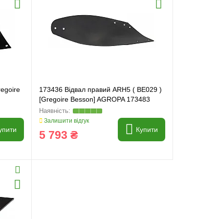
egoire
173436 Відвал правий ARH5 ( BE029 )
[Gregoire Besson] AGROPA 173483
Залишити відгук
упити
Купити
5 793 ₴