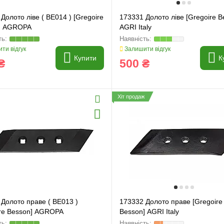
Долото ліве ( BE014 ) [Gregoire
173331 Долото ліве [Gregoire B
] AGROPA
AGRI Italy
ти відгук
Залишити відгук
Купити
К
₴
500 ₴
Хіт продаж
Долото праве ( BE013 )
173332 Долото праве [Gregoire
ire Besson] AGROPA
Besson] AGRI Italy