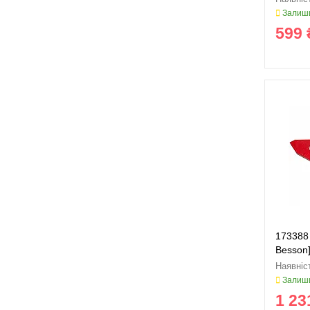
Залиши
599 
173388
Besson
Залиши
1 23