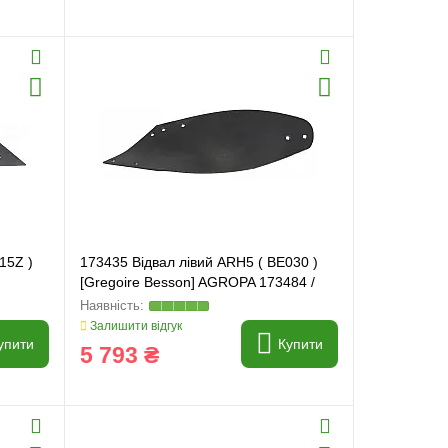
15Z )
173435 Відвал лівий ARH5 ( BE030 )
[Gregoire Besson] AGROPA 173484 /
173429
Залишити відгук
упити
Купити
5 793 ₴