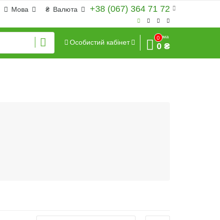
+38 (067) 364 71 72
Мова
₴
Валюта
Сума
0
Особистий кабінет
0 ₴