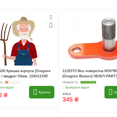
500 Кришка корпуса [Gregoire
1118370 Вісь поворотна M30*8
 / квадрат 50мм, 104011590
[Gregoire Besson] HEAVY-PART
ORIGINAL
ти відгук
Залишити відгук
Купити
К
8 ₴
476 ₴
345 ₴