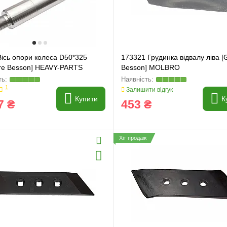
Вісь опори колеса D50*325
173321 Грудинка відвалу ліва [
ire Besson] HEAVY-PARTS
Besson] MOLBRO
NAL
1
Залишити відгук
Купити
К
7 ₴
453 ₴
Хіт продаж