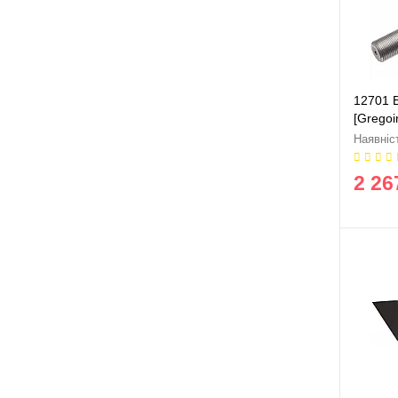
12701 
[Grego
ORIGI
2 26