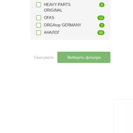
HEAVY-PARTS
8
ORIGINAL
OFAS
13
ORGAtop GERMANY
2
АНАЛОГ
88
Скасувати
Виберіть фільтри