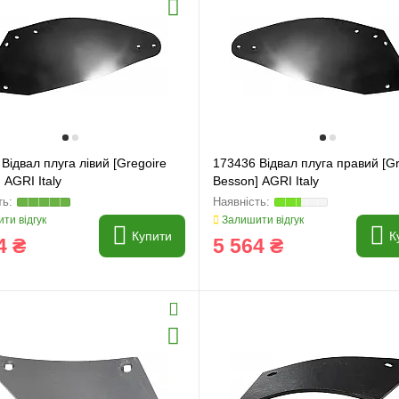
Відвал плуга лівий [Gregoire
173436 Відвал плуга правий [Gr
 AGRI Italy
Besson] AGRI Italy
ти відгук
Залишити відгук
Купити
К
4 ₴
5 564 ₴