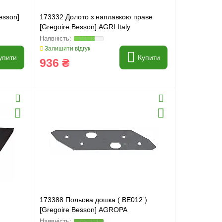
esson]
173332 Долото з наплавкою праве
[Gregoire Besson] AGRI Italy
Залишити відгук
упити
Купити
936 ₴
173388 Польова дошка ( BE012 )
[Gregoire Besson] AGROPA