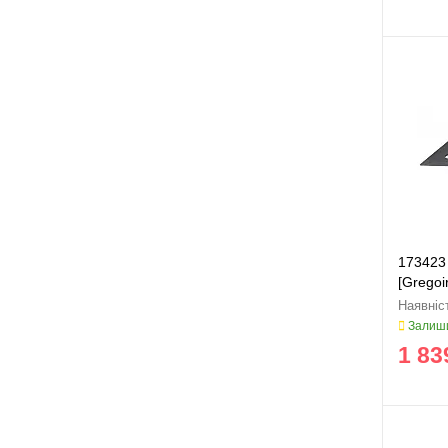
173423 
[Grego
Залиши
1 83