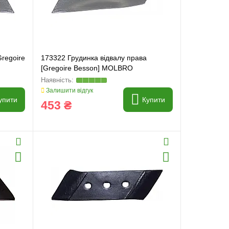
Gregoire
173322 Грудинка відвалу права
[Gregoire Besson] MOLBRO
Залишити відгук
упити
Купити
453 ₴