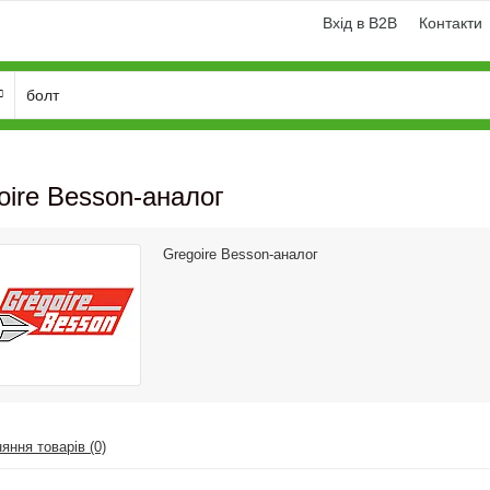
Вхід в B2B
Контакти
oire Besson-аналог
Gregoire Besson-аналог
яння товарів (0)