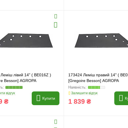
Леміш лівий 14" ( BE016Z )
173424 Леміш правий 14" ( BE0
ire Besson] AGROPA
[Gregoire Besson] AGROPA
ти відгук
Залишити відгук
Купити
К
9 ₴
1 839 ₴