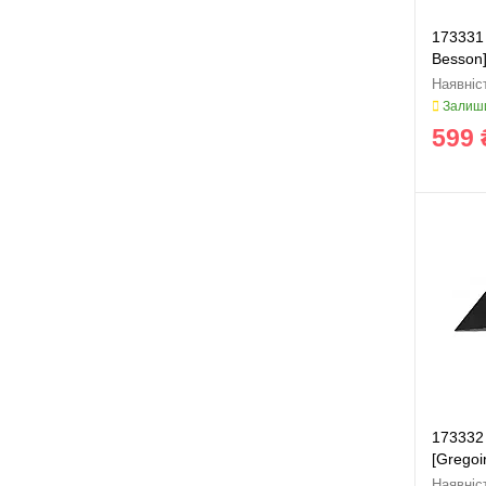
173331 
Besson
Залиши
599 
173332 
[Grego