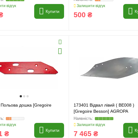
ти відгук
Залишити відгук
Купити
К
₴
500 ₴
 Польова дошка [Gregoire
173401 Відвал лівий ( BE008 )
]
[Gregoire Besson] AGROPA
ти відгук
Залишити відгук
Купити
К
1 ₴
7 465 ₴