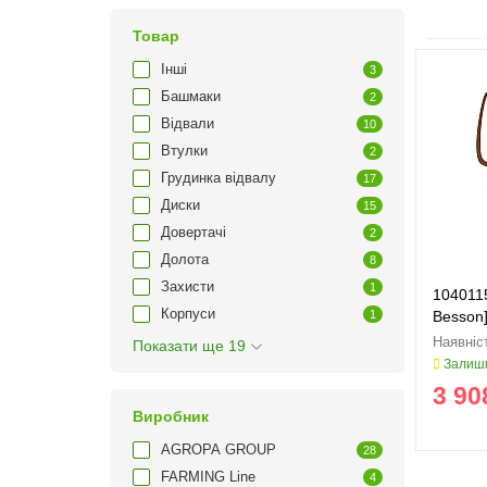
Товар
Інші
3
Башмаки
2
Відвали
10
Втулки
2
Грудинка відвалу
17
Диски
15
Довертачі
2
Долота
8
Захисти
1
104011
Корпуси
1
Besson]
Показати ще 19
Залиши
3 90
Виробник
AGROPA GROUP
28
FARMING Line
4