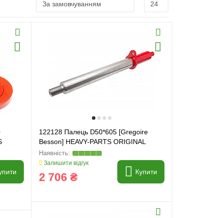
0
122128 Палець D50*605 [Gregoire
S
Besson] HEAVY-PARTS ORIGINAL
Залишити відгук
упити
Купити
2 706 ₴