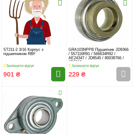
ST211-2 3/16 Корпус з
GRA103NPPB Підшипник JD9366
підшипником RBF
/ 557116R91 / 566634R92 /
AE24347 / JD8545 / 80038766 /
JD9219
Залишити відгук
Залишити відгук
901 ₴
229 ₴