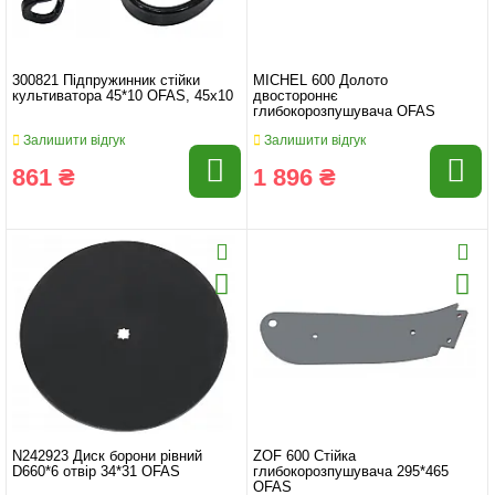
300821 Підпружинник стійки
MICHEL 600 Долото
культиватора 45*10 OFAS, 45x10
двостороннє
глибокорозпушувача OFAS
Залишити відгук
Залишити відгук
861 ₴
1 896 ₴
N242923 Диск борони рівний
ZOF 600 Стійка
D660*6 отвір 34*31 OFAS
глибокорозпушувача 295*465
OFAS