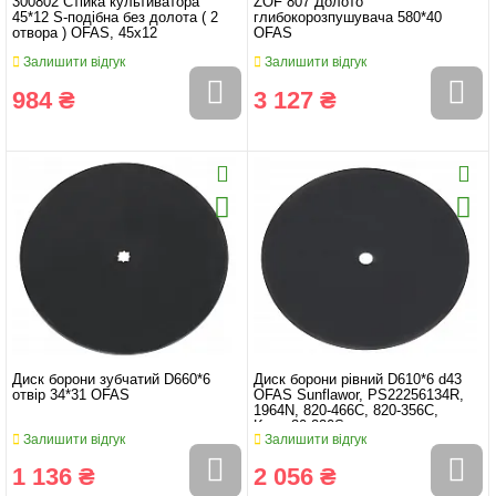
300802 Стійка культиватора
ZOF 807 Долото
45*12 S-подібна без долота ( 2
глибокорозпушувача 580*40
отвора ) OFAS, 45x12
OFAS
Залишити відгук
Залишити відгук
984 ₴
3 127 ₴
Диск борони зубчатий D660*6
Диск борони рівний D610*6 d43
отвір 34*31 OFAS
OFAS Sunflawor, PS22256134R,
1964N, 820-466C, 820-356C,
Kraus30-220S
Залишити відгук
Залишити відгук
1 136 ₴
2 056 ₴