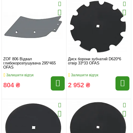
ZOF 806 Відвал
Диск борони зубчатий D620*6
глибокорозпушувача 295*465
отвір 33*33 OFAS
OFAS
Залишити відгук
Залишити відгук
804 ₴
2 952 ₴