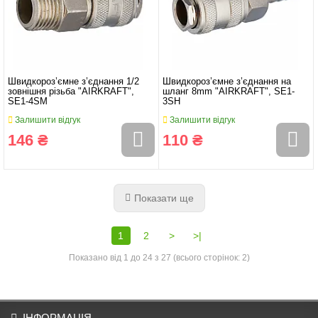
Швидкороз’ємне з’єднання 1/2
Швидкороз’ємне з’єднання на
зовнішня різьба "AIRKRAFT",
шланг 8mm "AIRKRAFT", SE1-
SE1-4SM
3SH
Залишити відгук
Залишити відгук
146 ₴
110 ₴
Показати ще
1
2
>
>|
Показано від 1 до 24 з 27 (всього сторінок: 2)
ІНФОРМАЦІЯ