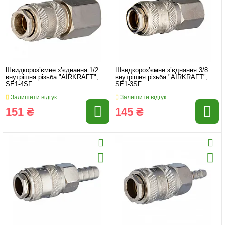
Швидкороз’ємне з’єднання 1/2
Швидкороз’ємне з’єднання 3/8
внутрішня різьба "AIRKRAFT",
внутрішня різьба "AIRKRAFT",
SE1-4SF
SE1-3SF
Залишити відгук
Залишити відгук
151 ₴
145 ₴