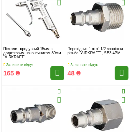
Пістолет продувний 15мм з
Перехідник "тато" 1/2 зовнішня
додатковим наконечником 80мм
різьба "AIRKRAFT", SE3-4PM
"AIRKRAFT"
Залишити відгук
Залишити відгук
165 ₴
48 ₴