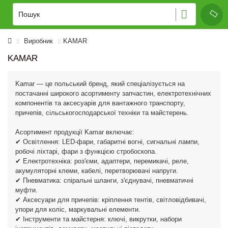
Виробник
KAMAR
KAMAR
Kamar — це польський бренд, який спеціалізується на
постачанні широкого асортименту запчастин, електротехнічних
компонентів та аксесуарів для вантажного транспорту,
причепів, сільськогосподарської техніки та майстерень.
Асортимент продукції Kamar включає:
✔ Освітлення: LED-фари, габаритні вогні, сигнальні лампи,
робочі ліхтарі, фари з функцією стробоскопа.
✔ Електротехніка: роз'єми, адаптери, перемикачі, реле,
акумуляторні клеми, кабелі, перетворювачі напруги.
✔ Пневматика: спіральні шланги, з'єднувачі, пневматичні
муфти.
✔ Аксесуари для причепів: кріплення тентів, світловідбивачі,
упори для коліс, маркувальні елементи.
✔ Інструменти та майстерня: ключі, викрутки, набори